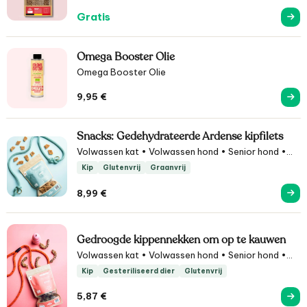
Gratis
Omega Booster Olie
Omega Booster Olie
9,95
€
Snacks: Gedehydrateerde Ardense kipfilets
Volwassen kat • Volwassen hond • Senior hond •
Puppy • Traktaties
Kip
Glutenvrij
Graanvrij
8,99
€
Gedroogde kippennekken om op te kauwen
Volwassen kat • Volwassen hond • Senior hond •
Puppy • Traktaties
Kip
Gesteriliseerd dier
Glutenvrij
5,87
€