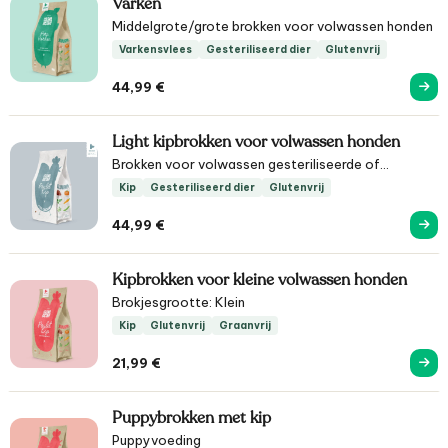
Varken
Middelgrote/grote brokken voor volwassen honden
Varkensvlees
Gesteriliseerd dier
Glutenvrij
44,99
€
Light kipbrokken voor volwassen honden
Brokken voor volwassen gesteriliseerde of
zwaarlijvige honden / senior honden
Kip
Gesteriliseerd dier
Glutenvrij
44,99
€
Kipbrokken voor kleine volwassen honden
Brokjesgrootte: Klein
Kip
Glutenvrij
Graanvrij
21,99
€
Puppybrokken met kip
Puppyvoeding