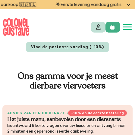
oop 🇧🇪🇳🇱
🎁 Eerste levering vandaag gratis — code S
Vind de perfecte voeding (-10%)
Ons gamma voor je meest
dierbare viervoeters
EN
FR
ADVIES VAN EEN DIERENARTS
−10 % op de eerste bestelling
Het juiste menu, aanbevolen door een dierenarts
Beantwoord 8 korte vragen over uw huisdier en ontvang binnen
2 minuten een gepersonaliseerde aanbeveling.