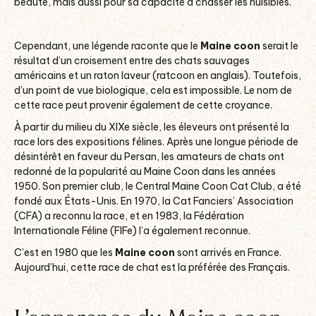
beauté, mais aussi pour sa capacité à chasser les nuisibles.
Cependant, une légende raconte que le
Maine coon
serait le
résultat d’un croisement entre des chats sauvages
américains et un raton laveur (ratcoon en anglais). Toutefois,
d’un point de vue biologique, cela est impossible. Le nom de
cette race peut provenir également de cette croyance.
À partir du milieu du XIXe siècle, les éleveurs ont présenté la
race lors des expositions félines. Après une longue période de
désintérêt en faveur du Persan, les amateurs de chats ont
redonné de la popularité au Maine Coon dans les années
1950.
Son premier club, le Central Maine Coon Cat Club, a été
fondé aux États-Unis. En 1970, la Cat Fanciers’ Association
(CFA) a reconnu la race, et en 1983, la Fédération
Internationale Féline (FIFe) l’a également reconnue.
C’est en 1980 que les
Maine coon
sont arrivés en France.
Aujourd’hui, cette race de chat est la préférée des Français.