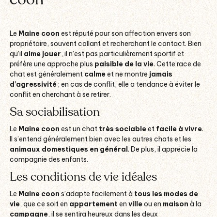
Le
Maine coon
est réputé pour son affection envers son
propriétaire, souvent collant et recherchant le contact. Bien
qu’il
aime jouer
, il n’est pas particulièrement sportif et
préfère une approche plus
paisible de la vie
. Cette race de
chat est généralement
calme
et ne montre
jamais
d’agressivité
; en cas de conflit, elle a tendance à éviter le
conflit en cherchant à se retirer.
Sa sociabilisation
Le
Maine coon
est un chat
très sociable
et
facile à vivre
.
Il s’entend généralement bien avec les autres chats et les
animaux domestiques en général
. De plus, il apprécie la
compagnie des enfants.
Les conditions de vie idéales
Le
Maine coon
s’adapte facilement à
tous les modes de
vie
, que ce soit en
appartement
en
ville
ou en
maison
à la
campagne
, il se sentira heureux dans les deux