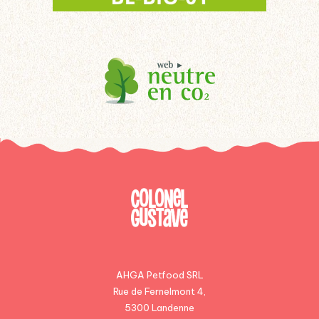
AHGA Petfood SRL
Rue de Fernelmont 4,
5300 Landenne