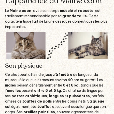
L’apparence du Maine coon
Le
Maine coon
, avec son corps
musclé
et
robuste
, est
facilement reconnaissable par sa
grande taille.
Cette
caractéristique
fait de lui une des races domestiques les plus
imposantes.
Son physique
Ce chat peut atteindre
jusqu’à 1 mètre
de longueur du
museau à la queue et mesure environ 40 cm au garrot. Les
mâles
pèsent généralement entre
6 et 8 kg
, tandis que les
femelles
pèsent
entre 5 et 6 kg
. Ce chat se distingue par
ses
pattes athlétiques
,
longues
et
puissantes
, parfois
ornées de
touffes de poils
entre les coussinets. Sa
queue
est également très
touffu
e et souvent aussi longue que son
corps. Ses
oreilles pointues
, souvent agrémentées de