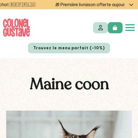
🎁 Première livraison offerte aujourd'hui — code STARTCG2
Trouvez le menu parfait (-10%)
Maine coon