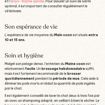
et l’
amyo-trophie spinale
. Pour assurer un suivi de santé
optimal, il est important de consulter régulièrement le
vétérinaire.
Son espérance de vie
L’espérance de vie moyenne du
Main coon
est située
entre
10 et 15 ans
.
Soin et hygiène
Malgré son pelage dense, l’entretien du
Maine coon
est
relativement
facile
. Un
brossage hebdomadaire
suffit,
mais il est fortement recommandé de le
brosser
quotidiennement
pendant la
période de mue
. Cela aide à
éliminer les poils morts et réduit la quantité de poils ingérés
par le chat.
Il est également conseillé de laver le
chat
deux à trois fois par
an avec un shampoing adapté, en veillant à bien le sécher. Le