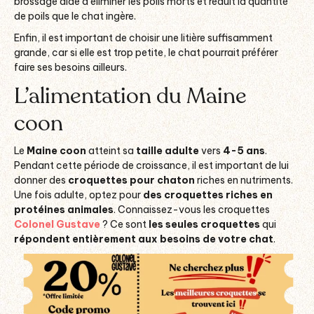
brossage aide à éliminer les poils morts et réduit la quantité
de poils que le chat ingère.
Enfin, il est important de choisir une litière suffisamment
grande, car si elle est trop petite, le chat pourrait préférer
faire ses besoins ailleurs.
L’alimentation du Maine
coon
Le
Maine coon
atteint sa
taille adulte
vers
4-5 ans
.
Pendant cette période de croissance, il est important de lui
donner des
croquettes pour chaton
riches en nutriments.
Une fois adulte, optez pour
des croquettes riches en
protéines animales
. Connaissez-vous les croquettes
Colonel Gustave
? Ce sont
les seules croquettes
qui
répondent entièrement aux besoins de votre chat
.