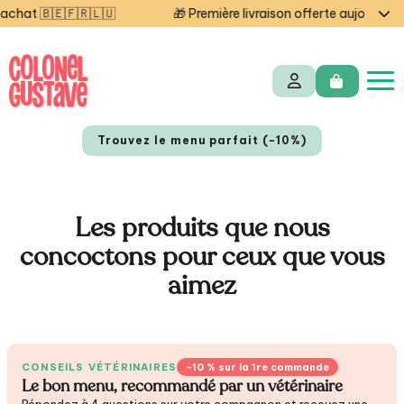
 🇧🇪🇫🇷🇱🇺
🎁 Première livraison offerte aujourd'hui —
Trouvez le menu parfait (-10%)
Les produits que nous
concoctons pour ceux que vous
aimez
NL
EN
CONSEILS VÉTÉRINAIRES
−10 % sur la 1re commande
Le bon menu, recommandé par un vétérinaire