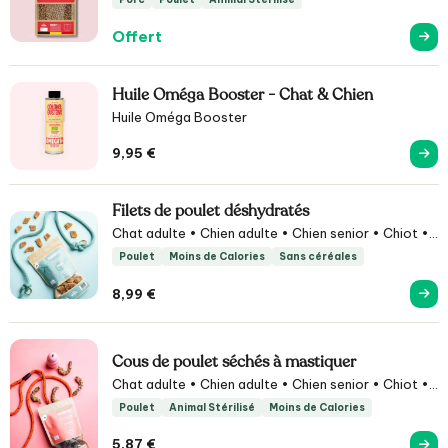
Offert
Huile Oméga Booster - Chat & Chien
Huile Oméga Booster
9,95
€
Filets de poulet déshydratés
Chat adulte • Chien adulte • Chien senior • Chiot •
Friandises
Poulet
Moins de Calories
Sans céréales
8,99
€
Cous de poulet séchés à mastiquer
Chat adulte • Chien adulte • Chien senior • Chiot •
Friandises
Poulet
Animal Stérilisé
Moins de Calories
5,87
€