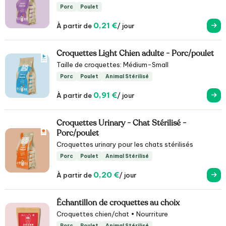
Porc
Poulet
0,21 €
À partir de
/ jour
Croquettes Light Chien adulte - Porc/poulet
Taille de croquettes: Médium-Small
Porc
Poulet
Animal Stérilisé
0,91 €
À partir de
/ jour
Croquettes Urinary - Chat Stérilisé -
Porc/poulet
Croquettes urinary pour les chats stérilisés
Porc
Poulet
Animal Stérilisé
0,20 €
À partir de
/ jour
Échantillon de croquettes au choix
Croquettes chien/chat • Nourriture
Porc
Poulet
Animal Stérilisé