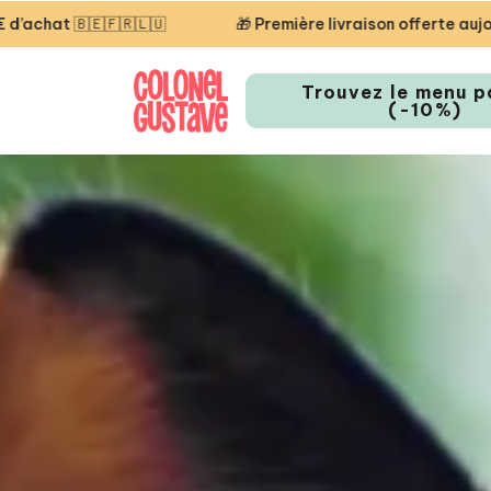
Première livraison offerte aujourd'hui — code STARTCG2 ou dès
Trouvez le menu p
(-10%)