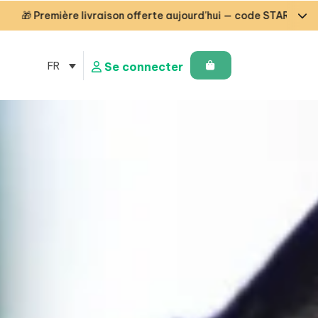
e aujourd'hui — code STARTCG2 ou dès 50€ d’achat 🇧🇪🇫🇷🇱🇺
FR
Se connecter