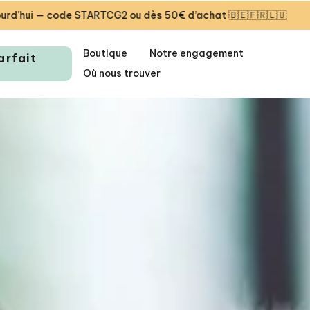
 50€ d’achat 🇧🇪🇫🇷🇱🇺
🎁 Première livraison offert
Boutique
Notre engagement
arfait
Où nous trouver