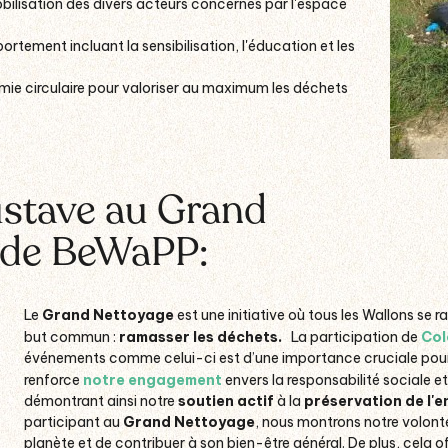
obilisation des divers acteurs concernés par l'espace
ement incluant la sensibilisation, l'éducation et les
mie circulaire pour valoriser au maximum les déchets
ustave au Grand
 de BeWaPP:
Le
Grand Nettoyage
est une initiative où tous les Wallons se 
but commun :
ramasser les déchets.
La participation de
Col
événements comme celui-ci est d’une importance cruciale pou
renforce
notre engagement
envers la responsabilité sociale e
démontrant ainsi notre
soutien actif
à la
préservation de l'
participant au
Grand Nettoyage
, nous montrons notre volonté 
planète et de contribuer à son bien-être général. De plus, cela o