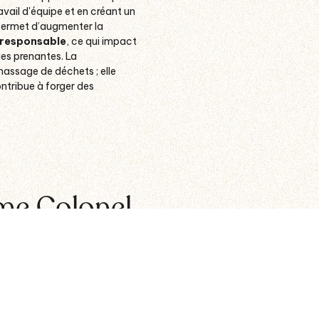
ravail d'équipe et en créant un
 permet d’augmenter la
 responsable
, ce qui impact
ies prenantes. La
amassage de déchets ; elle
ntribue à forger des
me Colonel
ndant un long week-end.
est de ramasser des
déchets
onnaissance des dates