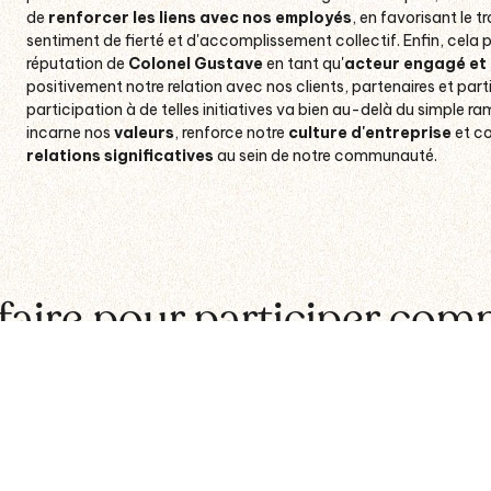
de
renforcer les liens avec nos employés
, en favorisant le t
sentiment de fierté et d'accomplissement collectif. Enfin, cela
réputation de
Colonel Gustave
en tant qu'
acteur engagé et
positivement notre relation avec nos clients, partenaires et part
participation à de telles initiatives va bien au-delà du simple r
incarne nos
valeurs
, renforce notre
culture d'entreprise
et co
relations significatives
au sein de notre communauté.
aire pour participer com
es plus grands événements wallons , est organisé
une fois par an
pe
t afin de donner un coup d’éclat à la Wallonie. La tâche principale 
re
. N’hésitez pas à vous rendre sur le site de
BeWapp
pour prendre c