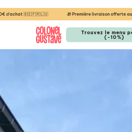
 Première livraison offerte aujourd'hui — code STARTCG2 ou dè
Trouvez le menu p
(-10%)