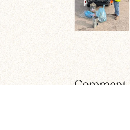
Co
mment f
Gustave?
Le
Grand Nettoyage
, un d
Tous les Wallons se mobilisen
abandonnés dans la natu