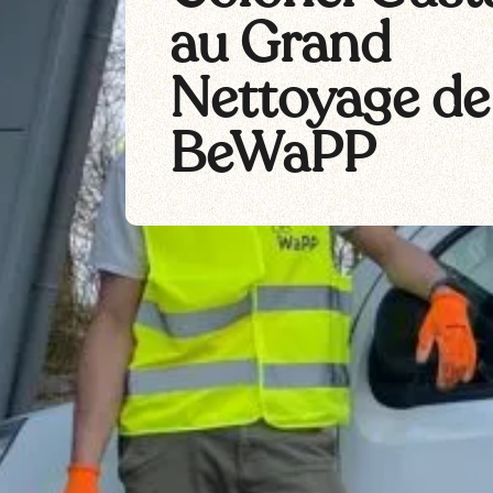
au Grand
Nettoyage de
BeWaPP