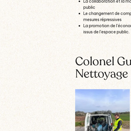
La collaboration et la m
public
Le changement de comport
mesures répressives
La promotion de l'écono
issus de l'espace public.
Colo
nel G
Nettoyage