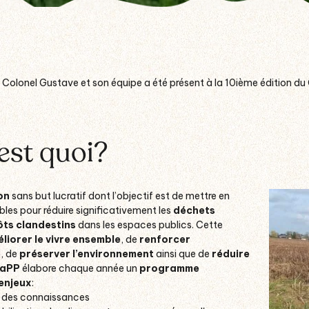
 Colonel Gustave et son équipe a été présent à la 10ième édition d
est quoi?
on
sans but lucratif dont l’objectif est de mettre en
les pour réduire significativement les
déchets
ts clandestins
dans les espaces publics.
Cette
liorer le vivre ensemble
, de
renforcer
e
, de
préserver l’environnement
ainsi que de
réduire
WaPP
élabore chaque année un
programme
enjeux
:
e des connaissances