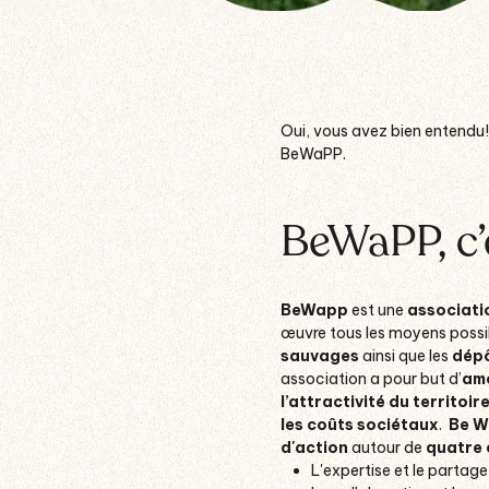
Oui, vous avez bien entendu!
BeWaPP.
BeWaPP, c’
BeWapp
est une
associati
œuvre tous les moyens possib
sauvages
ainsi que les
dépô
association
a pour but d’
amé
l’attractivité du territoir
les coûts sociétaux
.
Be 
d'action
autour de
quatre 
L'expertise
et le partag