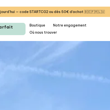
s 50€ d’achat 🇧🇪🇫🇷🇱🇺
🎁 Première livraison offer
Boutique
Notre engagement
arfait
Où nous trouver