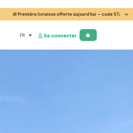
te aujourd'hui — code STARTCG2 ou dès 50€ d’achat 🇧🇪🇫🇷🇱
FR
Se connecter