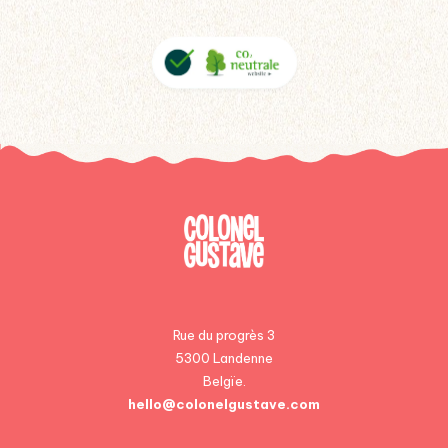
Rue du progrès 3
5300 Landenne
Belgïe.
hello@colonelgustave.com