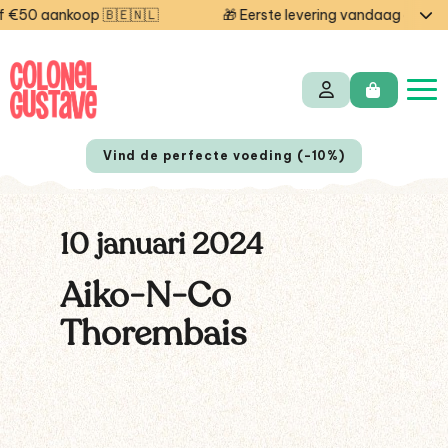
€50 aankoop 🇧🇪🇳🇱
🎁 Eerste levering vandaag gratis 
Vind de perfecte voeding (-10%)
10 januari 2024
Aiko-N-Co
Thorembais
EN
FR