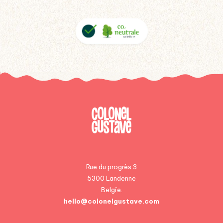
Rue du progrès 3
5300 Landenne
Belgïe.
hello@colonelgustave.com