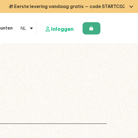
 Eerste levering vandaag gratis — code STARTCG2 of vanaf €5
punten
NL
Inloggen