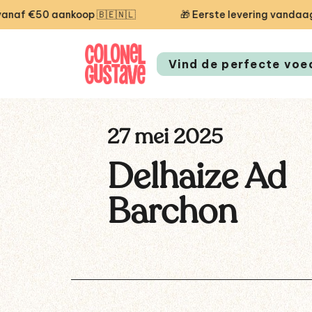
€50 aankoop 🇧🇪🇳🇱
🎁 Eerste levering vandaag gra
Vind de perfecte voe
27 mei 2025
Delhaize Ad
Barchon