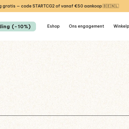
tis — code STARTCG2 of vanaf €50 aankoop 🇧🇪🇳🇱
🎁
ding (-10%)
Eshop
Ons engagement
Winkel