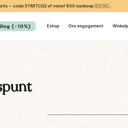
 — code STARTCG2 of vanaf €50 aankoop 🇧🇪🇳🇱
🎁 E
ding (-10%)
Eshop
Ons engagement
Winkel
spunt