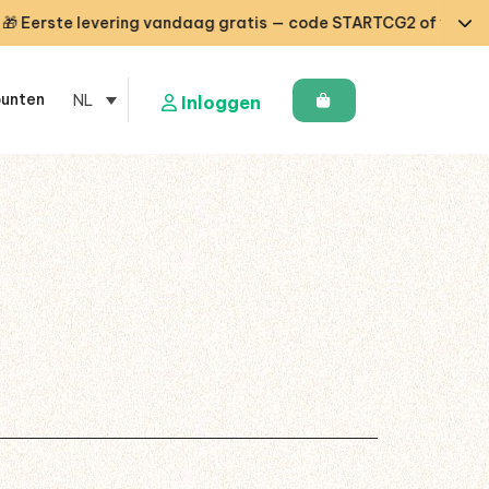
erste levering vandaag gratis — code STARTCG2 of vanaf €50 
punten
NL
Inloggen