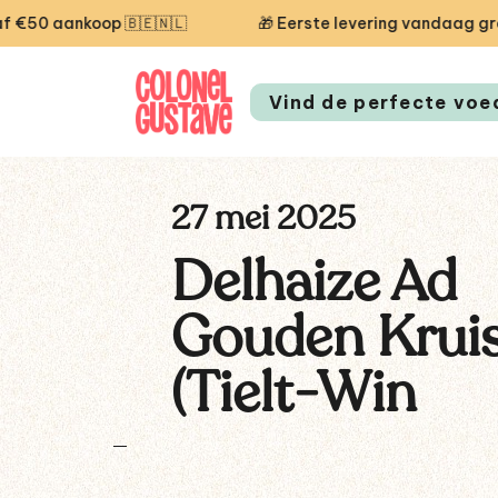
 aankoop 🇧🇪🇳🇱
🎁 Eerste levering vandaag gratis
Vind de perfecte voe
27 mei 2025
Delhaize Ad
Gouden Krui
(Tielt-Win