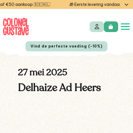
 €50 aankoop 🇧🇪🇳🇱
🎁 Eerste levering vandaag grati
Vind de perfecte voeding (-10%)
27 mei 2025
Delhaize Ad Heers
EN
FR