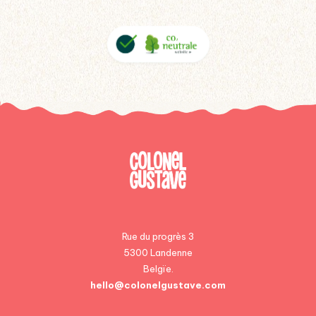
Rue du progrès 3
5300 Landenne
Belgïe.
hello@colonelgustave.com