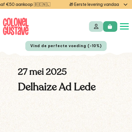
 €50 aankoop 🇧🇪🇳🇱
🎁 Eerste levering vandaag grati
Vind de perfecte voeding (-10%)
27 mei 2025
Delhaize Ad Lede
EN
FR