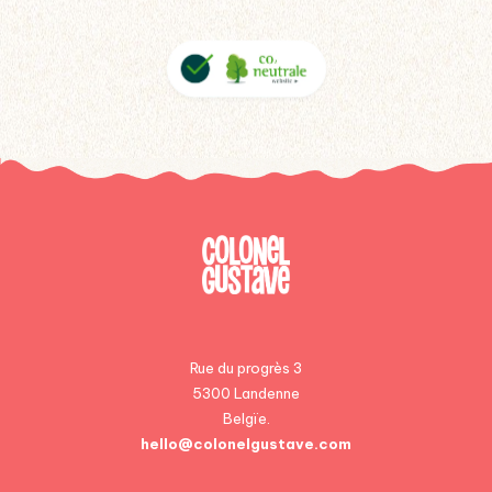
Rue du progrès 3
5300 Landenne
Belgïe.
hello@colonelgustave.com