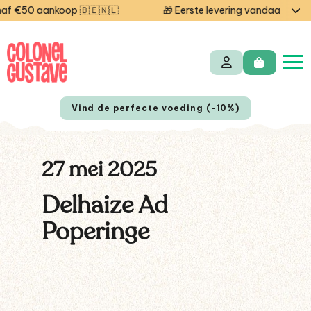
 €50 aankoop 🇧🇪🇳🇱
🎁 Eerste levering vandaag grati
Vind de perfecte voeding (-10%)
27 mei 2025
Delhaize Ad
Poperinge
EN
FR