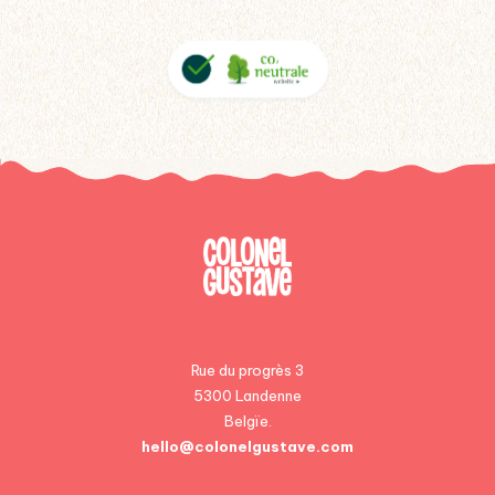
Rue du progrès 3
5300 Landenne
Belgïe.
hello@colonelgustave.com