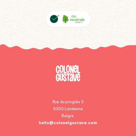
Rue du progrès 3
5300 Landenne
Belgïe.
hello@colonelgustave.com