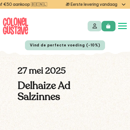
€50 aankoop 🇧🇪🇳🇱
🎁 Eerste levering vandaag gratis
Vind de perfecte voeding (-10%)
27 mei 2025
Delhaize Ad
Salzinnes
EN
FR