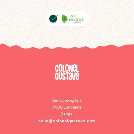
Rue du progrès 3
5300 Landenne
Belgïe.
hello@colonelgustave.com