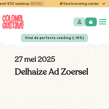
af €50 aankoop 🇧🇪🇳🇱
🎁 Eerste levering vandaag grat
Vind de perfecte voeding (-10%)
27 mei 2025
Delhaize Ad Zoersel
EN
FR