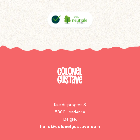
Rue du progrès 3
5300 Landenne
Belgïe.
hello@colonelgustave.com