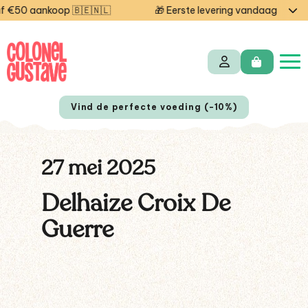
€50 aankoop 🇧🇪🇳🇱
🎁 Eerste levering vandaag gratis 
Vind de perfecte voeding (-10%)
27 mei 2025
Delhaize Croix De
Guerre
EN
FR