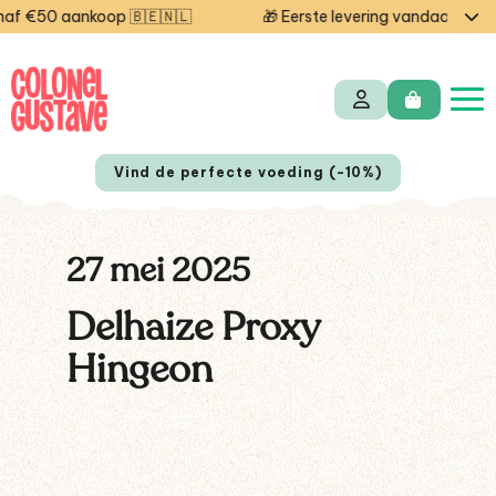
f €50 aankoop 🇧🇪🇳🇱
🎁 Eerste levering vandaag grati
Vind de perfecte voeding (-10%)
27 mei 2025
Delhaize Proxy
Hingeon
EN
FR