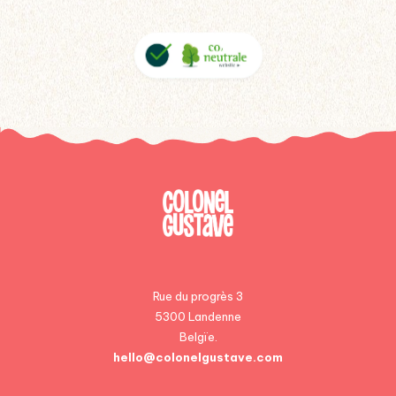
Rue du progrès 3
5300 Landenne
Belgïe.
hello@colonelgustave.com