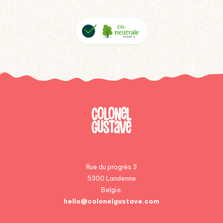
Rue du progrès 3
5300 Landenne
Belgïe.
hello@colonelgustave.com