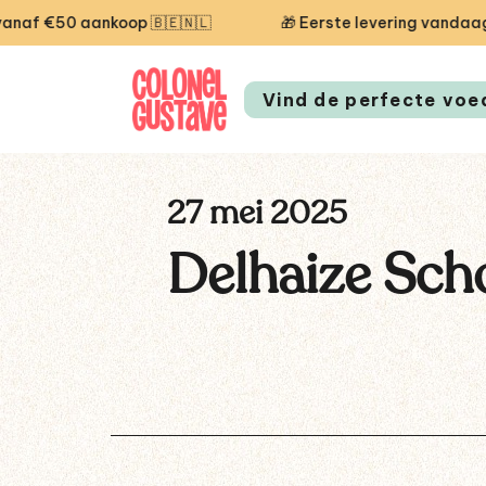
€50 aankoop 🇧🇪🇳🇱
🎁 Eerste levering vandaag gra
Vind de perfecte voe
27 mei 2025
Delhaize Sch