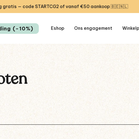
tis — code STARTCG2 of vanaf €50 aankoop 🇧🇪🇳🇱
🎁
ding (-10%)
Eshop
Ons engagement
Winkel
oten