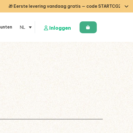
 Eerste levering vandaag gratis — code STARTCG2 of vanaf €5
punten
NL
Inloggen