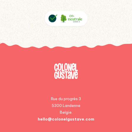
Rue du progrès 3
5300 Landenne
Belgïe.
hello@colonelgustave.com