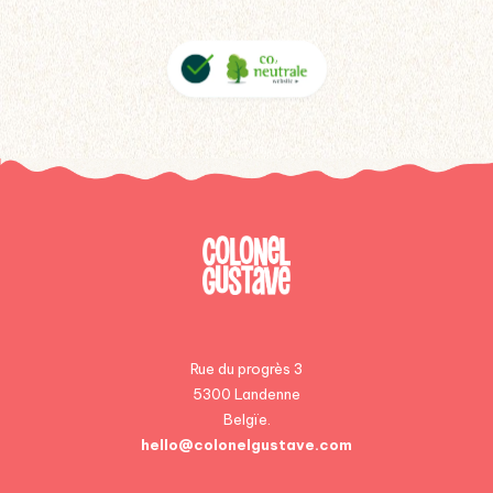
Rue du progrès 3
5300 Landenne
Belgïe.
hello@colonelgustave.com