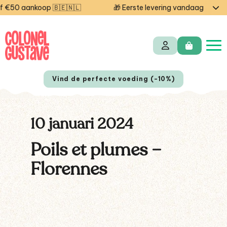
€50 aankoop 🇧🇪🇳🇱
🎁 Eerste levering vandaag gratis
Vind de perfecte voeding (-10%)
10 januari 2024
Poils et plumes –
Florennes
EN
FR