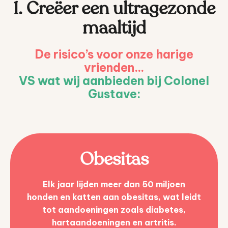
1. Creëer een ultragezonde
maaltijd
De risico’s voor onze harige
vrienden...
VS wat wij aanbieden bij Colonel
Gustave:
Obesitas
Elk jaar lijden meer dan 50 miljoen
honden en katten aan obesitas, wat leidt
tot aandoeningen zoals diabetes,
hartaandoeningen en artritis.