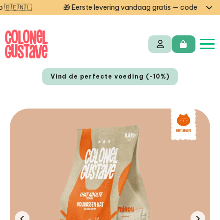

🎁 Eerste levering vandaag gratis — code STARTCG2 of 
Vind de perfecte voeding (-10%)
EN
FR
‹
›