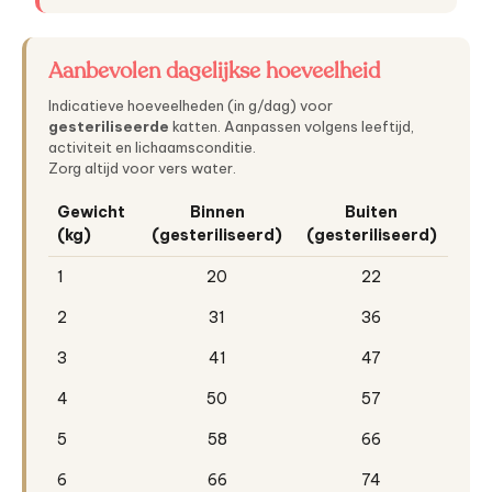
Aanbevolen dagelijkse hoeveelheid
Indicatieve hoeveelheden (in g/dag) voor
gesteriliseerde
katten. Aanpassen volgens leeftijd,
activiteit en lichaamsconditie.
Zorg altijd voor vers water.
Gewicht
Binnen
Buiten
(kg)
(gesteriliseerd)
(gesteriliseerd)
1
20
22
2
31
36
3
41
47
4
50
57
5
58
66
6
66
74