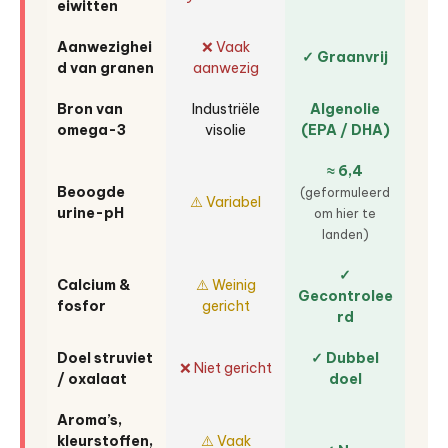
eiwitten
Aanwezighei
❌ Vaak
✓ Graanvrij
d van granen
aanwezig
Bron van
Industriële
Algenolie
omega-3
visolie
(EPA / DHA)
≈ 6,4
Beoogde
(geformuleerd
⚠️ Variabel
urine-pH
om hier te
landen)
✓
Calcium &
⚠️ Weinig
Gecontrolee
fosfor
gericht
rd
Doel struviet
✓ Dubbel
❌ Niet gericht
/ oxalaat
doel
Aroma’s,
kleurstoffen,
⚠️ Vaak