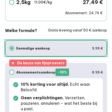
2,5kg
27,49
€
11,00€/kg
💧
Combineerbaar met onze patés
: alleen te
geven of als aanvulling om de
hydratatie
te
Abonnement : 24,74 €
ondersteunen, wat essentieel is bij
urinewegpreventie.
Welke formule?
Gratis levering vanaf 50 € aankoop
🌿
Premium omega-3 (algenolie EPA/DHA)
+
taurine : ondersteuning van huid/vacht,
vitaliteit en algemeen evenwicht.
Eenmalige aankoop
9,99 €
Eenmalige aankoop
★
De keuze van fijnproevers
-10%
Abonnementsaankoop
8.99 €
Aankoop via abonnement
10% korting voor altijd.
Echt waar.
Beloofd.
Geen verplichtingen.
Verzetten,
pauzeren, annuleren – wat het beste bij
u past.