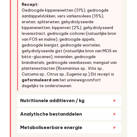
Recept:
Gedroogde kippeneiwitten (31%), gedroogde
aardappelvlokken, vers varkensvlees (15%),
erwten, spliterwten, gehydrolyseerde
kippeneiwitten, kippenvet (2%), gehydrolyseerd
leverextract, gedroogde cichorei (natuurlijke bron
van FOS en inuline), gedroogde appels,
gedroogde biergist, gedroogde wortelen,
gehydrolyseerde gist (natuurlijke bron van MOS en
bèta-glucanen), mineralen, gedroogde
brandnetels, gedroogde veenbessen, mengsel van
plantenextracten (Rosmarinus sp., Vitis sp.,
Curcuma sp., Citrus sp., Eugenia sp.).Dit recept is
geformuleerd om
het urinewegcomfort
dagelijks te ondersteunen.
Nutritionele additieven / kg
Analytische bestanddelen
Metaboliseerbare energie