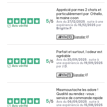
Apprécié par mes 2 chats et 
particulièrement par  Othello, 
le maine coon
5
/
5
Avis du
27/12/2025
, suite à une
expérience du
15/12/2025
par
Avis vérifié
Brigitte P.
Utile
(0)
Signaler
Parfait et surtout, l odeur est 
agréable
Avis du
30/09/2025
, suite à
5
/
5
une expérience du
19/09/2025
Avis vérifié
par
J.D.
Utile
(1)
Signaler
Missmoustache les adore ! 
Qualité au rendez-vous ; 
service de commande rapide
5
/
5
Avis du
06/09/2025
, suite à
une expérience du
15/08/2025
Avis vérifié