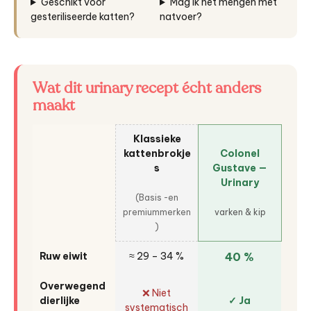
Geschikt voor
Mag ik het mengen met
gesteriliseerde katten?
natvoer?
Wat dit urinary recept écht anders
maakt
Klassieke
kattenbrokje
Colonel
s
Gustave —
Urinary
(Basis -en
premiummerken
varken & kip
)
Ruw eiwit
≈ 29 – 34 %
40 %
Overwegend
❌ Niet
dierlijke
✓ Ja
systematisch