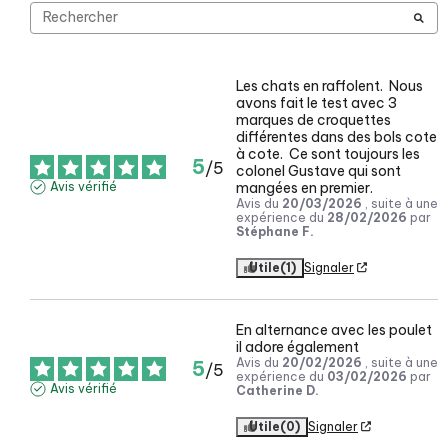
Les chats en raffolent.  Nous 
avons fait le test avec 3 
marques de croquettes 
différentes dans des bols cote 
à cote.  Ce sont toujours les 
5
/
5
colonel Gustave qui sont 
mangées en premier.
Avis vérifié
Avis du
20/03/2026
, suite à une
expérience du
28/02/2026
par
Stéphane F.
Utile
(1)
Signaler
En alternance avec les poulet 
il adore également
Avis du
20/02/2026
, suite à une
5
/
5
expérience du
03/02/2026
par
Avis vérifié
Catherine D.
Utile
(0)
Signaler