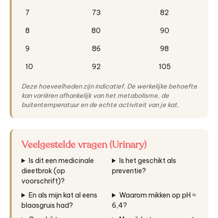
7
73
82
8
80
90
9
86
98
10
92
105
Deze hoeveelheden zijn indicatief. De werkelijke behoefte
kan variëren afhankelijk van het metabolisme, de
buitentemperatuur en de echte activiteit van je kat.
Veelgestelde vragen (Urinary)
Is dit een medicinale
Is het geschikt als
dieetbrok (op
preventie?
voorschrift)?
En als mijn kat al eens
Waarom mikken op pH ≈
blaasgruis had?
6,4?