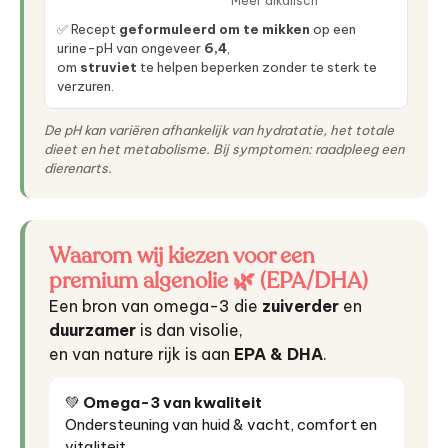
Meer alkalisch
✅ Recept
geformuleerd om te mikken
op een
urine-pH van ongeveer
6,4
,
om
struviet
te helpen beperken zonder te sterk te
verzuren.
De pH kan variëren afhankelijk van hydratatie, het totale
dieet en het metabolisme. Bij symptomen: raadpleeg een
dierenarts.
Waarom wij kiezen voor een
premium algenolie 🌿 (EPA/DHA)
Een bron van omega-3 die
zuiverder
en
duurzamer
is dan visolie,
en van nature rijk is aan
EPA & DHA
.
💚
Omega-3 van kwaliteit
Ondersteuning van huid & vacht, comfort en
vitaliteit.