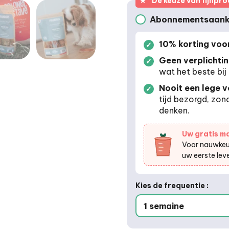
★
De keuze van fijnpro
Abonnementsaan
Aankoop via abo
10% korting voor 
Geen verplichti
wat het beste bij 
Nooit een lege 
tijd bezorgd, zon
denken.
Uw gratis m
Voor nauwkeur
uw eerste leve
Kies de frequentie :