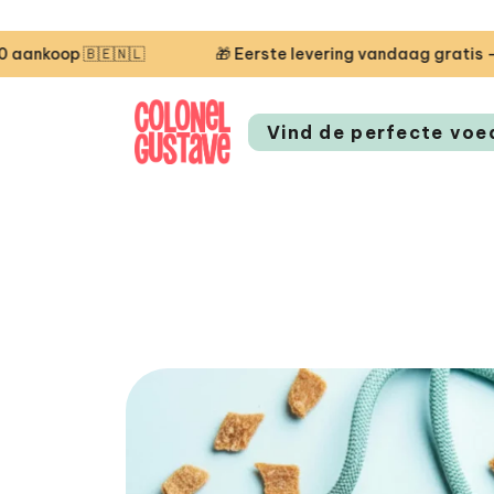
🇧🇪🇳🇱
🎁 Eerste levering vandaag gratis — code S
Vind de perfecte voe