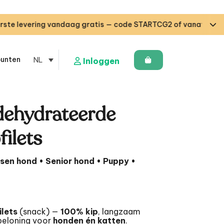
ring vandaag gratis — code STARTCG2 of vanaf €50 aankoop 
punten
NL
Inloggen
dehydrateerde
filets
sen hond • Senior hond • Puppy •
ilets
(snack) —
100% kip
, langzaam
beloning voor
honden én katten
.