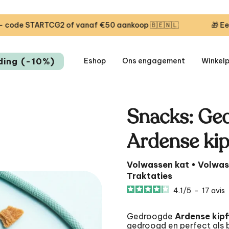
TARTCG2 of vanaf €50 aankoop 🇧🇪🇳🇱
🎁 Eerste leve
ding (-10%)
Eshop
Ons engagement
Winkel
Snacks: Ge
Ardense kip
Volwassen kat • Volwas
Traktaties
4.1
/
5
-
17
avis
Gedroogde
Ardense kipf
gedroogd en perfect als 