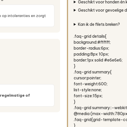
Geschikt voor honden én 
Geschikt voor gevoelige d
 op intoleranties en zorgt
Kan ik de filets breken?
.faq-grid details{
background:#ffffff;
border-radius:6px;
padding:8px 10px;
border:1px solid #e6e6e6;
}
.faq-grid summary{
cursor:pointer;
font-weight:600;
list-style:none;
regelmatige of
font-size:15px;
}
.faq-grid summary::-webkit
@media (max-width:780px
.faq-grid{grid-template-co
}