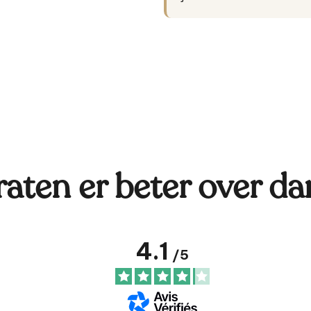
raten er beter over da
4.1
/
5