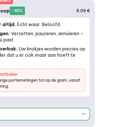
evers
koop
8.09 €
-10%
nnement
altijd.
Echt waar. Beloofd.
ngen.
Verzetten, pauzeren, annuleren –
u past.
voerbak.
Uw brokjes worden precies op
der dat u er ook maar aan hoeft te
aatbeker
ige portiemetingen tot op de gram, vanaf
ring.