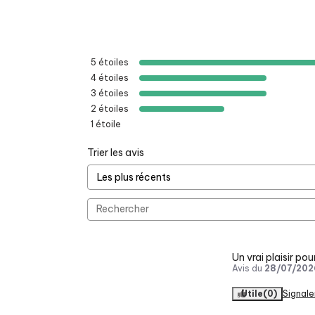
5
étoiles
4
étoiles
3
étoiles
2
étoiles
1
étoile
Trier les avis
Un vrai plaisir po
Avis du
28/07/202
Utile
(0)
Signale