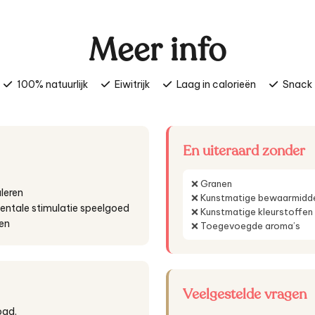
Meer info
100% natuurlijk
Eiwitrijk
Laag in calorieën
Snack
En uiteraard zonder
❌ Granen
uleren
❌ Kunstmatige bewaarmidd
mentale stimulatie speelgoed
❌ Kunstmatige kleurstoffen
gen
❌ Toegevoegde aroma’s
Veelgestelde vragen
ogd.