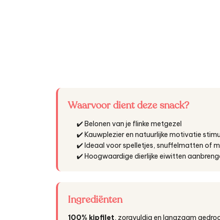
Waarvoor dient deze snack?
✔️ Belonen van je flinke metgezel
✔️ Kauwplezier en natuurlijke motivatie stim
✔️ Ideaal voor spelletjes, snuffelmatten of 
✔️ Hoogwaardige dierlijke eiwitten aanbren
Ingrediënten
100% kipfilet
, zorgvuldig en langzaam gedro