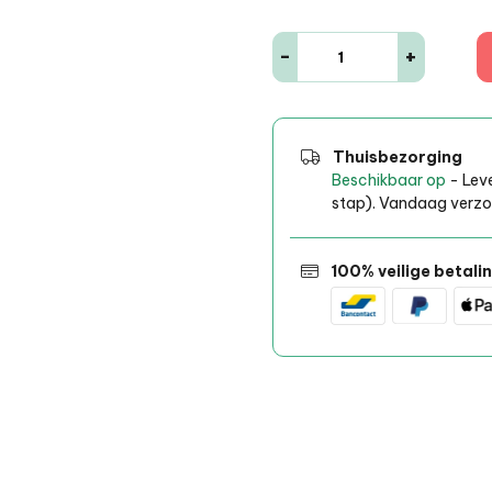
-
+
Thuisbezorging
Beschikbaar op
- Leve
stap). Vandaag verzon
100% veilige betali