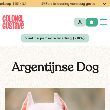
🎁 Eerste levering vandaag gratis — code STARTCG2 of v
Vind de perfecte voeding (-10%)
Argentijnse Dog
FR