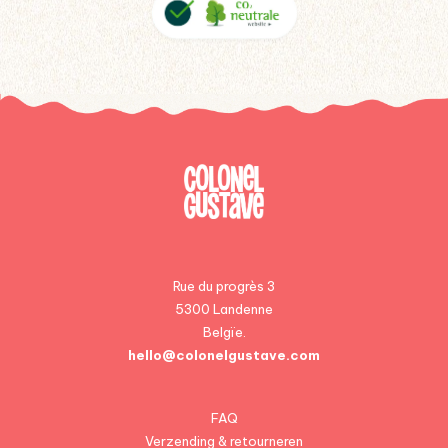
Rue du progrès 3
5300 Landenne
Belgïe.
hello@colonelgustave.com
FAQ
Verzending & retourneren