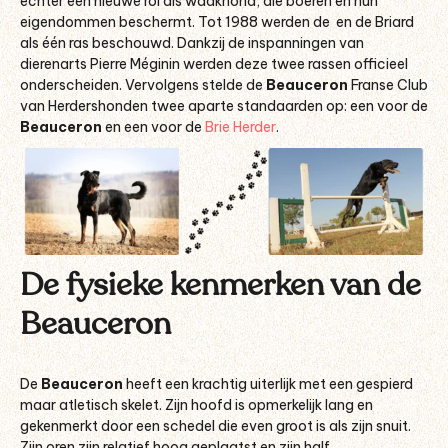
echter een nieuwe rol als waakhond, die boeren en hun
eigendommen beschermt. Tot 1988 werden de
en de Briard
als één ras beschouwd. Dankzij de inspanningen van
dierenarts Pierre Méginin werden deze twee rassen officieel
onderscheiden. Vervolgens stelde de
Beauceron
Franse Club
van Herdershonden twee aparte standaarden op: een voor de
Beauceron
en een voor de
Brie Herder
.
De fysieke kenmerken van de
Beauceron
De
Beauceron
heeft een krachtig uiterlijk met een gespierd
maar atletisch skelet. Zijn hoofd is opmerkelijk lang en
gekenmerkt door een schedel die even groot is als zijn snuit.
Zijn oren zijn relatief hoog geplaatst en zijn half