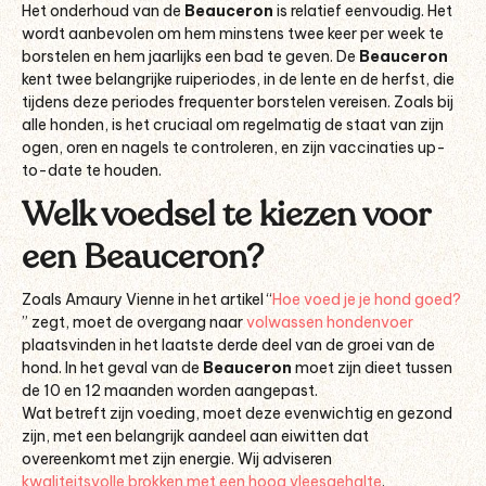
Het onderhoud van de
Beauceron
is relatief eenvoudig. Het
wordt aanbevolen om hem minstens twee keer per week te
borstelen en hem jaarlijks een bad te geven. De
Beauceron
kent twee belangrijke ruiperiodes, in de lente en de herfst, die
tijdens deze periodes frequenter borstelen vereisen. Zoals bij
alle honden, is het cruciaal om regelmatig de staat van zijn
ogen, oren en nagels te controleren, en zijn vaccinaties up-
to-date te houden.
Welk voedsel te kiezen voor
een Beauceron?
Zoals Amaury Vienne in het artikel “
Hoe voed je je hond goed?
” zegt, moet de overgang naar
volwassen hondenvoer
plaatsvinden in het laatste derde deel van de groei van de
hond. In het geval van de
Beauceron
moet zijn dieet tussen
de 10 en 12 maanden worden aangepast.
Wat betreft zijn voeding, moet deze evenwichtig en gezond
zijn, met een belangrijk aandeel aan eiwitten dat
overeenkomt met zijn energie. Wij adviseren
kwaliteitsvolle brokken met een hoog vleesgehalte
.