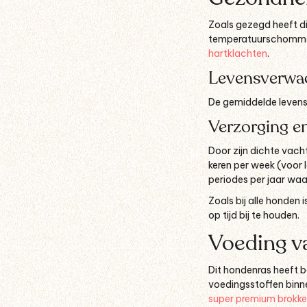
Zoals gezegd heeft di
temperatuurschommeli
hartklachten
.
Levensverwa
De gemiddelde levensv
Verzorging e
Door zijn dichte vach
keren per week (voor l
periodes per jaar waar
Zoals bij alle honden 
op tijd bij te houden.
Voeding v
Dit hondenras heeft 
voedingsstoffen binn
super premium brokk