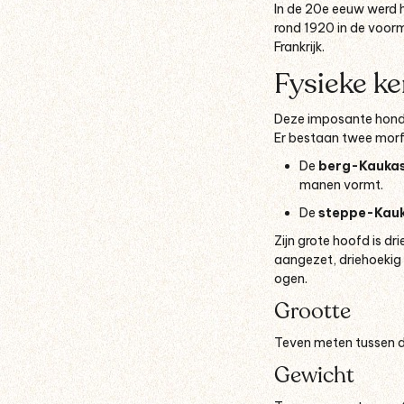
In de 20e eeuw werd h
rond 1920 in de voorma
Frankrijk.
Fysieke k
Deze imposante hond h
Er bestaan twee morfo
De
berg-Kaukas
manen vormt.
De
steppe-Kauk
Zijn grote hoofd is dr
aangezet, driehoekig 
ogen.
Grootte
Teven meten tussen d
Gewicht