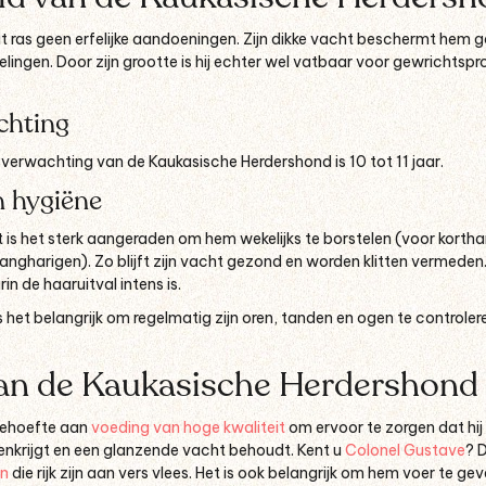
t ras geen erfelijke aandoeningen. Zijn dikke vacht beschermt hem 
ngen. Door zijn grootte is hij echter wel vatbaar voor gewrichtsp
chting
erwachting van de Kaukasische Herdershond is 10 tot 11 jaar.
n hygiëne
t is het sterk aangeraden om hem wekelijks te borstelen (voor korth
angharigen). Zo blijft zijn vacht gezond en worden klitten vermeden. 
in de haaruitval intens is.
is het belangrijk om regelmatig zijn oren, tanden en ogen te controler
an de Kaukasische Herdershond
behoefte aan
voeding van hoge kwaliteit
om ervoor te zorgen dat hij 
enkrijgt en een glanzende vacht behoudt. Kent u
Colonel Gustave
? D
en
die rijk zijn aan vers vlees. Het is ook belangrijk om hem voer te g