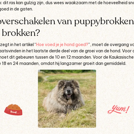
 op: dit ras kan gulzig zijn, dus wees waakzaam met de hoeveelheid s
goed in de gaten.
verschakelen van puppybrokken
 brokken?
gt in het artikel “
Hoe voed je je hond goed?
”, moet de overgang v
aatsvinden in het laatste derde deel van de groei van de hond. Voor
 moet dit gebeuren tussen de 10 en 12 maanden
. Voor de Kaukasisch
de 18 en 24 maanden, omdat hij langzamer groeit dan gemiddeld.