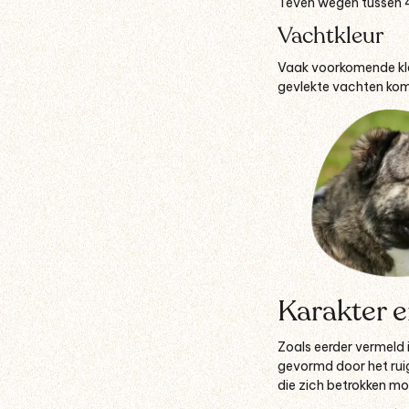
Teven wegen tussen 4
Vachtkleur
Vaak voorkomende kleu
gevlekte vachten kom
Karakter 
Zoals eerder vermeld 
gevormd door het ruige
die zich betrokken moe