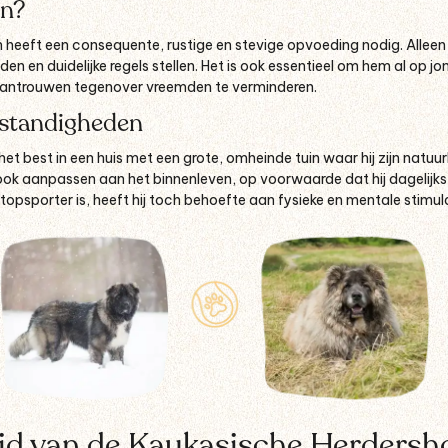
n?
t en heeft een consequente, rustige en stevige opvoeding nodig. Allee
n en duidelijke regels stellen. Het is ook essentieel om hem al op jon
 wantrouwen tegenover vreemden te verminderen.
mstandigheden
et best in een huis met een grote, omheinde tuin waar hij zijn natuur
ch ook aanpassen aan het binnenleven, op voorwaarde dat hij dagelij
n topsporter is, heeft hij toch behoefte aan fysieke en mentale stimula
d van de Kaukasische Herdersh