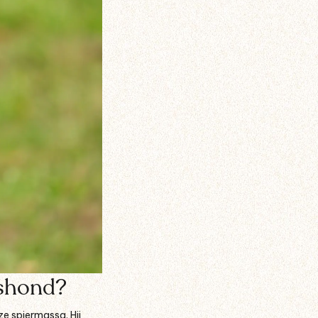
rshond?
e spiermassa. Hij