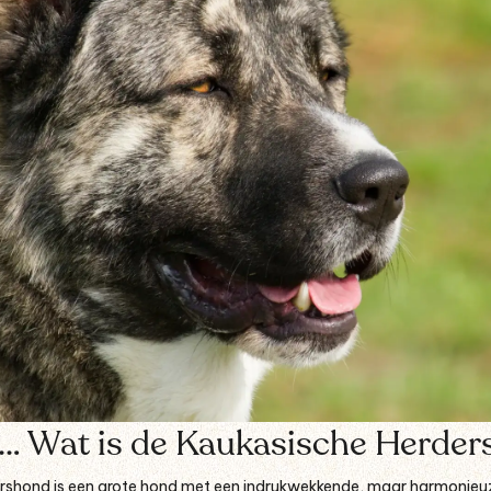
rt… Wat is de Kaukasische Herde
rshond is een grote hond met een indrukwekkende, maar harmonieuz