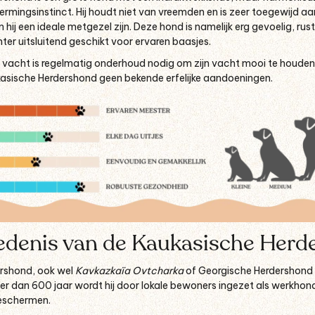
rmingsinstinct. Hij houdt niet van vreemden en is zeer toegewijd aan z
hij een ideale metgezel zijn. Deze hond is namelijk erg gevoelig, rust
ter uitsluitend geschikt voor ervaren baasjes.
ke vacht is regelmatig onderhoud nodig om zijn vacht mooi te houd
kasische Herdershond geen bekende erfelijke aandoeningen.
edenis van de Kaukasische Herd
rshond, ook wel
Kavkazkaïa Ovtcharka
of Georgische Herdershond
er dan 600 jaar wordt hij door lokale bewoners ingezet als werkh
beschermen.