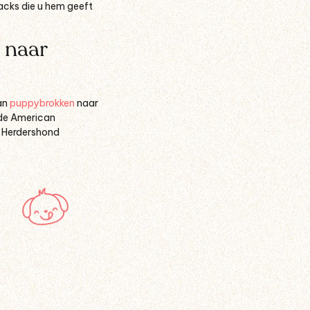
nacks die u hem geeft
 naar
an
puppybrokken
naar
 de American
e Herdershond