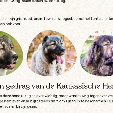
5 en 100 kg, reuen tussen 50 en 100 kg.
ren zijn grijs, rood, bruin, fawn en strogeel, soms met lichtere tin
en ook voor.
en gedrag van de Kaukasische H
is deze hond rustig en evenwichtig, maar wantrouwig tegenover vree
 bergleven en hij blijft steeds alert om zijn thuis te beschermen. Hij
t voelen bij zijn gezin.