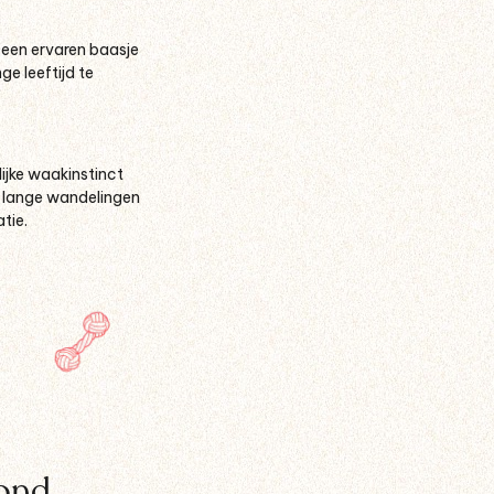
n een ervaren baasje
ge leeftijd te
lijke waakinstinct
ks lange wandelingen
tie.
ond