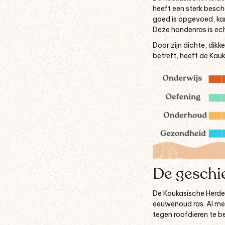
heeft een sterk besche
goed is opgevoed, kan 
Deze hondenras is ech
Door zijn dichte, dik
betreft, heeft de Kau
De geschi
De Kaukasische Herde
eeuwenoud ras. Al me
tegen roofdieren te 