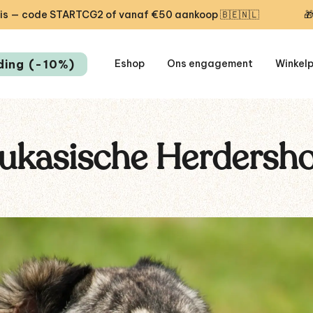
nkoop 🇧🇪🇳🇱
🎁 Eerste levering vandaag gratis — c
ding (-10%)
Eshop
Ons engagement
Winkel
ukasische Herdersh