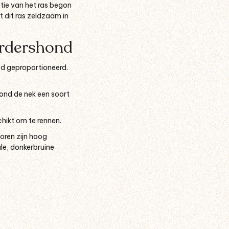
ctie van het ras begon
t dit ras zeldzaam in
erdershond
oed geproportioneerd.
rond de nek een soort
chikt om te rennen.
 oren zijn hoog
le, donkerbruine