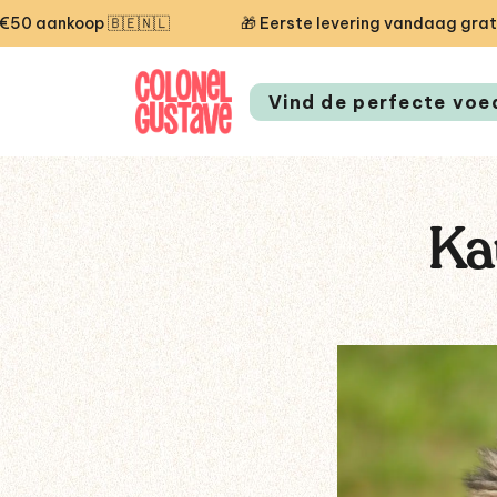
ste levering vandaag gratis — code STARTCG2 of vanaf €50 aa
Vind de perfecte voe
Ka