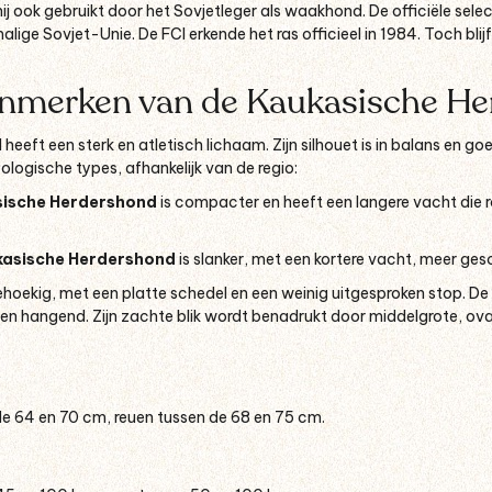
ij ook gebruikt door het Sovjetleger als waakhond. De officiële sele
lige Sovjet-Unie. De FCI erkende het ras officieel in 1984. Toch blijf
enmerken van de Kaukasische H
eeft een sterk en atletisch lichaam. Zijn silhouet is in balans en g
logische types, afhankelijk van de regio:
ische Herdershond
is compacter en heeft een langere vacht die 
asische Herdershond
is slanker, met een kortere vacht, meer ges
iehoekig, met een platte schedel en een weinig uitgesproken stop. De
en hangend. Zijn zachte blik wordt benadrukt door middelgrote, ova
e 64 en 70 cm, reuen tussen de 68 en 75 cm.