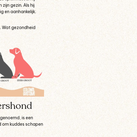
ijn gezin. Als hij
ig en aanhankelijk.
en. Wat gezondheid
ershond
 genoemd, is een
ond om kuddes schapen