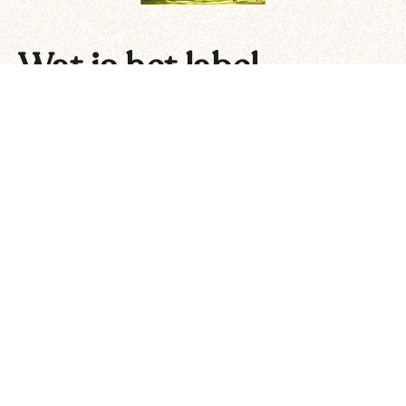
Wat is het label
"Smaak & Welzijn
Gegarandeerd"?
Dit label
is een extra kwaliteitsgarantie van de
Belgian Pork Group
, waar ons varkensvlees vandaan komt. Dit
garandeert de
4P's
, welzijn voor
People
,
Pig
,
Planet
en
Product
gedurende het hele proces.
De betekenis van het label
Smaak
: omdat smaak cruciaal is voor de toekomst van
de sector.
Welzijn
: omdat het welzijn van mens en dier moet
worden gerespecteerd.