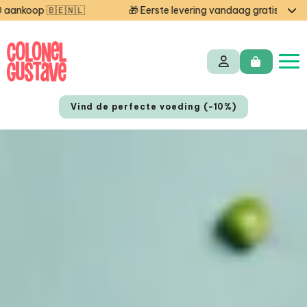
🇳🇱
🎁 Eerste levering vandaag gratis — code STARTCG
Vind de perfecte voeding (-10%)
FR