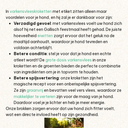
In
varkensvleeskroketten
met etiket zitten alleen maar
voordelen voor je hond, en hij zal je er dankbaar voor zijn:
Verzadigd gevoel
: met varkensvlees voelt uw hond zich
alsof hij net een Gallisch feestmaal heeft gehad. De juiste
hoeveelheid
eiwitten
zorgt ervoor dat het geluk na de
maaltijd aanhoudt, waardoor je hond tevreden en
voldaan achterblijft.
Betere conditie
: stel je voor dat je hond een echte
atleet wordt! De
grote dosis varkensvlees
in onze
kroketten en de groenten bieden de perfecte combinatie
van ingrediënten om je in topvorm te houden.
Betere spijsvertering
: onze kroketten zijn het
magische recept voor een onberispelijke spijsvertering.
Ze zijn
graanvrij
en bevatten veel vers vlees, waardoor ze
makkelijker te verteren
zijn voor de maag van je hond.
Daardoor voel je je lichter en heb je meer energie.
Onze brokken zorgen ervoor dat uw hond zich fitter voelt,
wat een directe invloed heeft op zijn gezondheid.