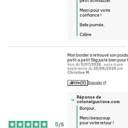
petit Schnauzer. 

Merci pour votre 
confiance !

Belle journée,

Céline
Mon border a retrouvé son poids 
petit a petit 5kg juste bien pour l
Avis du
11/07/2026
, suite à une
expérience du
23/06/2026
par
Christine M.
Utile
(0)
Signaler
Réponse de
colonelgustave.com
Bonjour,

Merci beaucoup 
pour votre retour !

5
/
5