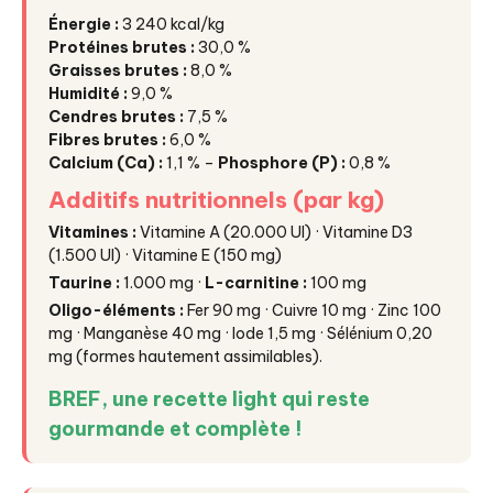
Énergie :
3 240 kcal/kg
Protéines brutes :
30,0 %
Graisses brutes :
8,0 %
Humidité :
9,0 %
Cendres brutes :
7,5 %
Fibres brutes :
6,0 %
Calcium (Ca) :
1,1 % –
Phosphore (P) :
0,8 %
Additifs nutritionnels (par kg)
Vitamines :
Vitamine A (20.000 UI) · Vitamine D3
(1.500 UI) · Vitamine E (150 mg)
Taurine :
1.000 mg ·
L-carnitine :
100 mg
Oligo-éléments :
Fer 90 mg · Cuivre 10 mg · Zinc 100
mg · Manganèse 40 mg · Iode 1,5 mg · Sélénium 0,20
mg (formes hautement assimilables).
BREF, une recette light qui reste
gourmande et complète !