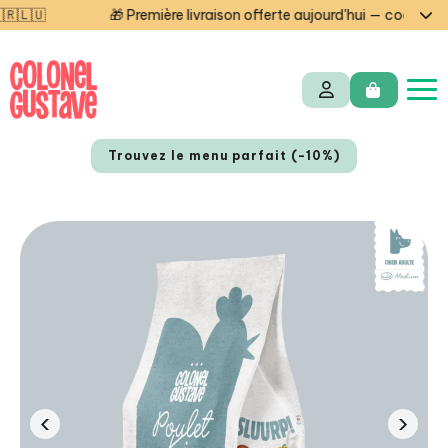
🎁 Première livraison offerte aujourd'hui — code STARTCG2 ou 
Trouvez le menu parfait (-10%)
NL
EN
‹
›