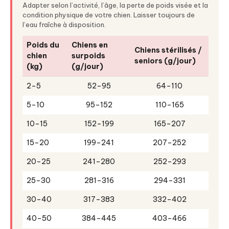
Adapter selon l’activité, l’âge, la perte de poids visée et la
condition physique de votre chien. Laisser toujours de
l’eau fraîche à disposition.
Poids du
Chiens en
Chiens stérilisés /
chien
surpoids
seniors (g/jour)
(kg)
(g/jour)
2–5
52–95
64–110
5–10
95–152
110–165
10–15
152–199
165–207
15–20
199–241
207–252
20–25
241–280
252–293
25–30
281–316
294–331
30–40
317–383
332–402
40–50
384–445
403–466