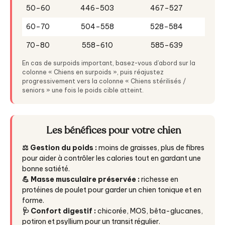
50–60
446–503
467–527
60–70
504–558
528–584
70–80
558–610
585–639
En cas de surpoids important, basez-vous d’abord sur la
colonne « Chiens en surpoids », puis réajustez
progressivement vers la colonne « Chiens stérilisés /
seniors » une fois le poids cible atteint.
Les bénéfices pour votre chien
⚖️ Gestion du poids :
moins de graisses, plus de fibres
pour aider à contrôler les calories tout en gardant une
bonne satiété.
💪 Masse musculaire préservée :
richesse en
protéines de poulet pour garder un chien tonique et en
forme.
🩺 Confort digestif :
chicorée, MOS, bêta-glucanes,
potiron et psyllium pour un transit régulier.