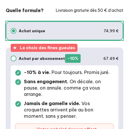
Quelle formule?
Livraison gratuite dès 50 € d’achat
Achat unique
74,99 €
Achat unique
★
Le choix des fines gueules
-10%
Achat par abonnement
67.49 €
Achat par abonnement
-10% à vie.
Pour toujours. Promis juré.
Sans engagement.
On décale, on
pause, on annule, comme ça vous
arrange.
Jamais de gamelle vide.
Vos
croquettes arrivent pile au bon
moment, sans y penser.