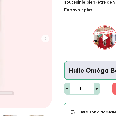
En savoir plus
Immunité
Omégas végétau
naturelle
Une saveur douc
›
irrésistible.
Huile Oméga B
-
+
Livraison à domicil