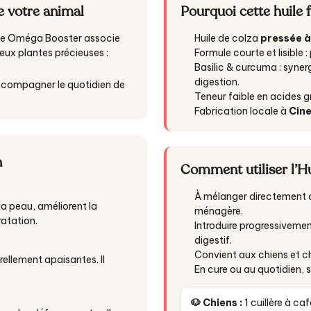
de votre animal
Pourquoi cette huile 
uile Oméga Booster associe
Huile de colza
pressée à
eux plantes précieuses :
Formule courte et lisible :
Basilic & curcuma : synerg
digestion.
accompagner le quotidien de
Teneur faible en acides g
Fabrication locale à
Cin
n
Comment utiliser l’H
À mélanger directement a
la peau, améliorent la
ménagère.
ratation.
Introduire progressivemen
digestif.
Convient aux chiens et ch
rellement apaisantes. Il
En cure ou au quotidien, s
🐶 Chiens :
1 cuillère à ca