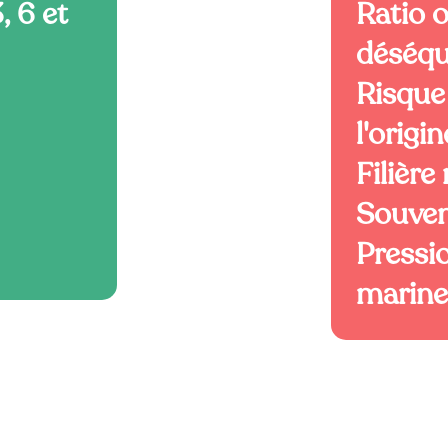
, 6 et
Ratio 
déséqu
Risque
l'origin
Filière
Souven
Pressio
marine