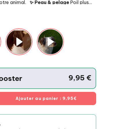
soutenir le bien-être de votre animal.
✨ Peau & pelage
Poil plus
doux, brillant, et peau plus confortable.
🌿 Calme & bien-être
Le
basilic, naturellement apaisant, aide à favoriser la détente.
🛡️
x + curcuma, riches en antioxydants,
pour accompagner les défenses naturelles.
😋 Appétence
e et végétale qui rend la gamelle plus
9,95
€
ooster
Ajouter au panier
: 9,95€
e