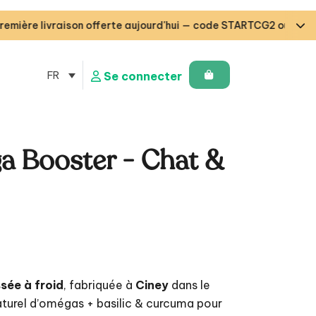
vraison offerte aujourd'hui — code STARTCG2 ou dès 50€ d’acha
FR
Se connecter
a Booster - Chat &
sée à froid
, fabriquée à
Ciney
dans le
turel d’omégas + basilic & curcuma pour