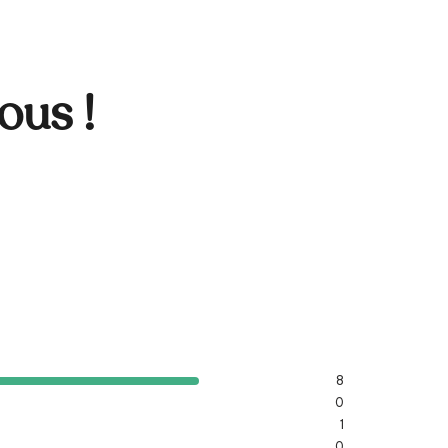
ous !
8
0
1
0