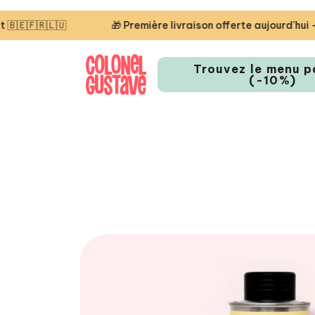
🇺
🎁 Première livraison offerte aujourd'hui — code S
Trouvez le menu p
(-10%)