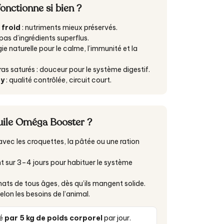
fonctionne si bien ?
 froid
: nutriments mieux préservés.
 pas d’ingrédients superflus.
ie naturelle pour le calme, l’immunité et la
ras saturés : douceur pour le système digestif.
ey
: qualité contrôlée, circuit court.
uile Oméga Booster ?
vec les croquettes, la pâtée ou une ration
t sur 3–4 jours pour habituer le système
ats de tous âges, dès qu’ils mangent solide.
elon les besoins de l’animal.
fé
par 5 kg de poids corporel
par jour.