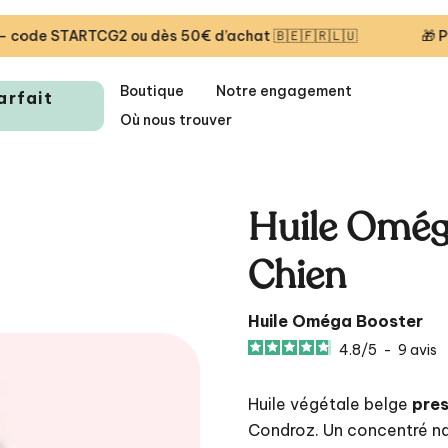
TARTCG2 ou dès 50€ d’achat 🇧🇪🇫🇷🇱🇺
🎁 Première li
Boutique
Notre engagement
arfait
Où nous trouver
Huile Omég
Chien
Huile Oméga Booster
4.8
/
5
-
9
avis
Huile végétale belge
pres
Condroz. Un concentré na