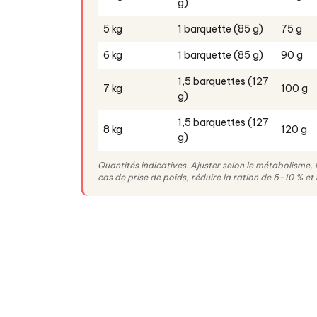
g)
5 kg
1 barquette (85 g)
75 g
6 kg
1 barquette (85 g)
90 g
1,5 barquettes (127
7 kg
100 g
g)
1,5 barquettes (127
8 kg
120 g
g)
Quantités indicatives. Ajuster selon le métabolisme, l’a
cas de prise de poids, réduire la ration de 5–10 % et