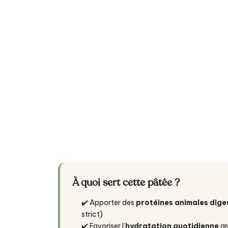
À quoi sert cette pâtée ?
✔️ Apporter des
protéines animales dige
strict)
✔️ Favoriser l’
hydratation quotidienne
gr