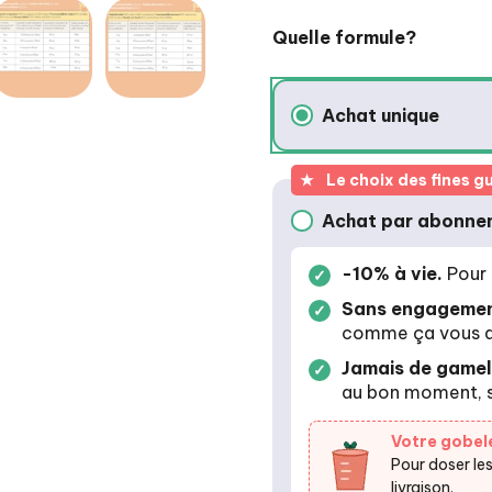
Quelle formule?
Achat unique
Achat unique
★
Le choix des fines g
Achat par abonne
Achat par abonn
-10% à vie.
Pour 
Sans engagemen
comme ça vous a
Jamais de gamell
au bon moment, s
Votre gobel
Pour doser les
livraison.