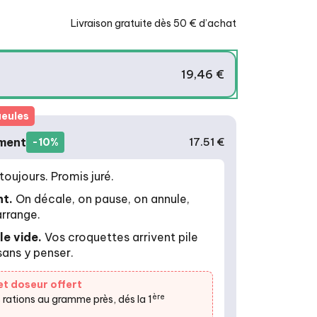
Livraison gratuite dès 50 € d’achat
19,46 €
ueules
ment
17.51 €
-10%
ement
toujours. Promis juré.
t.
On décale, on pause, on annule,
rrange.
e vide.
Vos croquettes arrivent pile
ans y penser.
et doseur offert
ère
 rations au gramme près, dés la 1