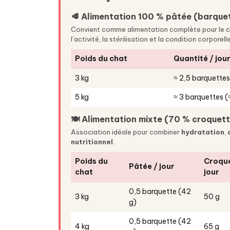
🥩 Alimentation 100 % pâtée (barque
Convient comme alimentation complète pour le c
l’activité, la stérilisation et la condition corporelle
Poids du chat
Quantité / jou
3 kg
≈ 2,5 barquettes
5 kg
≈ 3 barquettes (
🍽️ Alimentation mixte (70 % croquet
Association idéale pour combiner
hydratation
,
nutritionnel
.
Poids du
Croque
Pâtée / jour
chat
jour
0,5 barquette (42
3 kg
50 g
g)
0,5 barquette (42
4 kg
65 g