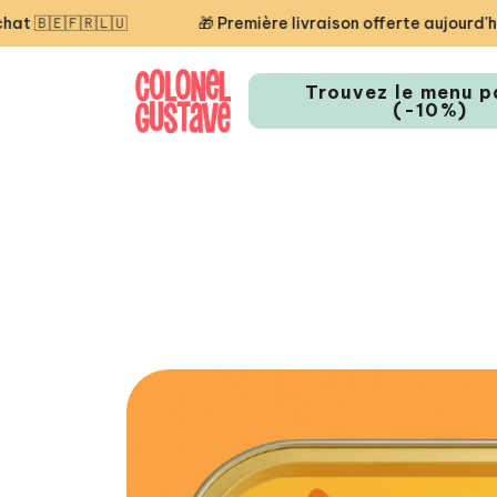
🇷🇱🇺
🎁 Première livraison offerte aujourd'hui — cod
Trouvez le menu p
(-10%)