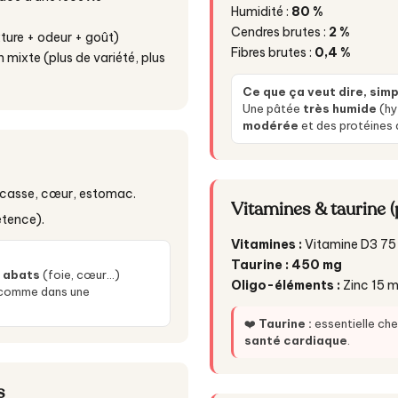
Humidité :
80 %
Cendres brutes :
2 %
exture + odeur + goût)
Fibres brutes :
0,4 %
 mixte (plus de variété, plus
Ce que ça veut dire, sim
Une pâtée
très humide
(hy
modérée
et des protéines 
arcasse, cœur, estomac.
Vitamines & taurine (
étence).
Vitamines :
Vitamine D3 75 
Taurine :
450 mg
s
abats
(foie, cœur…)
Oligo-éléments :
Zinc 15 m
, comme dans une
❤️
Taurine :
essentielle ch
santé cardiaque
.
s