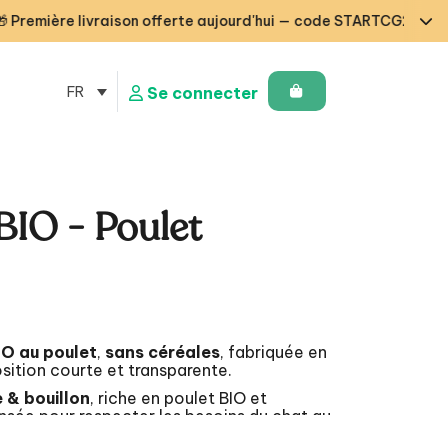
 livraison offerte aujourd'hui — code STARTCG2 ou dès 50€ d’ac
FR
Se connecter
BIO - Poulet
IO au poulet
,
sans céréales
, fabriquée en
ition courte et transparente.
 & bouillon
, riche en poulet BIO et
nsée pour respecter les besoins du chat au
sans compromis inutile.