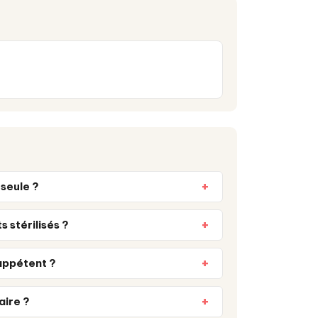
seule ?
 stérilisés ?
 appétent ?
aire ?