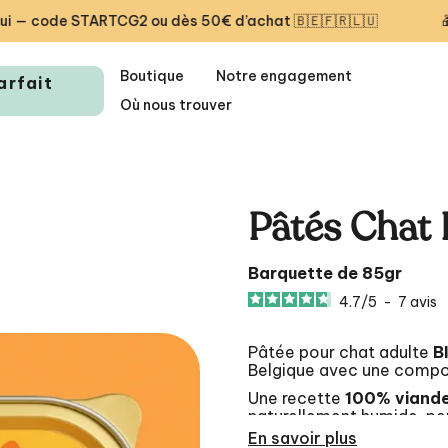
e STARTCG2 ou dès 50€ d’achat 🇧🇪🇫🇷🇱🇺
🎁 Première
Boutique
Notre engagement
arfait
Où nous trouver
Pâtés Chat 
Barquette de 85gr
4.7
/
5
-
7
avis
Pâtée pour chat adulte
B
Belgique avec une compos
Une recette
100% viande
naturellement humide, pe
quotidien — simplement, 
En savoir plus