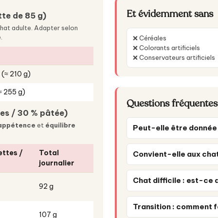
Et évidemment sans
tte de 85 g)
hat adulte. Adapter selon
.
❌ Céréales
❌ Colorants artificiels
r
❌ Conservateurs artificiels
 (≈ 210 g)
≈ 255 g)
Questions fréquentes
tes / 30 % pâtée)
appétence
et
équilibre
Peut-elle être donnée 
ttes /
Total
Convient-elle aux chats
journalier
Chat difficile : est-ce
92 g
Transition : comment f
107 g