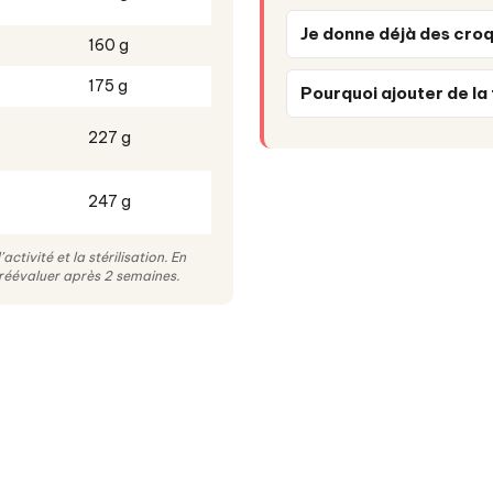
Je donne déjà des croq
160 g
175 g
Pourquoi ajouter de la 
227 g
247 g
ctivité et la stérilisation. En
 réévaluer après 2 semaines.