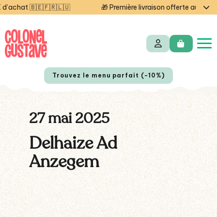
achat 🇧🇪🇫🇷🇱🇺
🎁 Première livraison offerte aujourd'
Trouvez le menu parfait (-10%)
27 mai 2025
Delhaize Ad
Anzegem
NL
EN