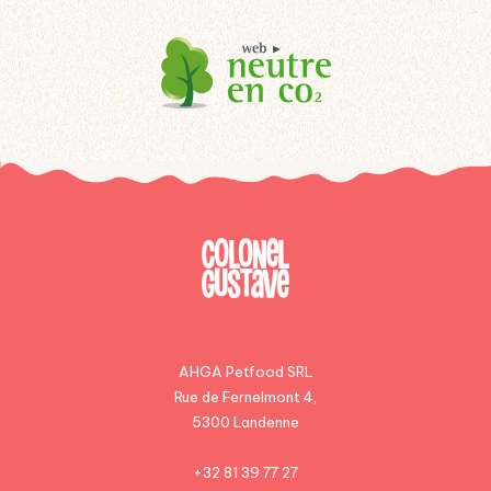
AHGA Petfood SRL
Rue de Fernelmont 4,
5300 Landenne
+32 81 39 77 27