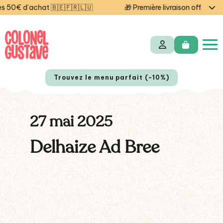
50€ d’achat 🇧🇪🇫🇷🇱🇺
🎁 Première livraison offerte au
Trouvez le menu parfait (-10%)
27 mai 2025
Delhaize Ad Bree
NL
EN