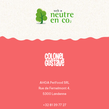
AHGA Petfood SRL
Rue de Fernelmont 4,
5300 Landenne
+32 81 39 77 27