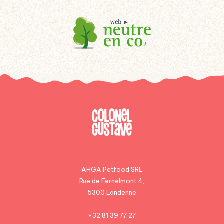
AHGA Petfood SRL
Rue de Fernelmont 4,
5300 Landenne
+32 81 39 77 27