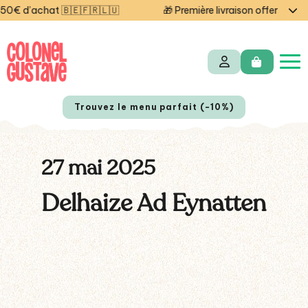
€ d’achat 🇧🇪🇫🇷🇱🇺
🎁 Première livraison offerte aujo
Trouvez le menu parfait (-10%)
27 mai 2025
Delhaize Ad Eynatten
NL
EN