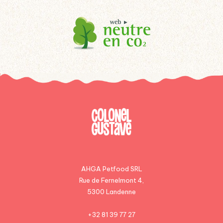
AHGA Petfood SRL
Rue de Fernelmont 4,
5300 Landenne
+32 81 39 77 27