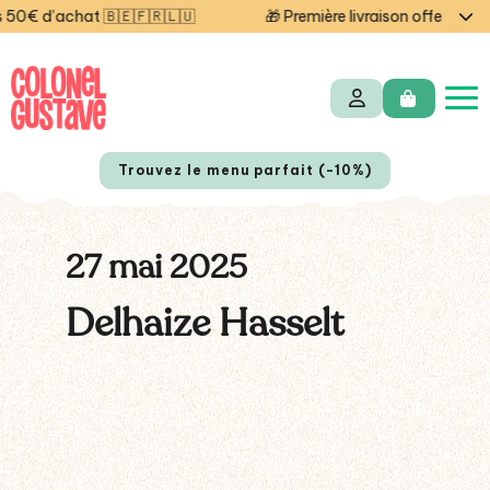
0€ d’achat 🇧🇪🇫🇷🇱🇺
🎁 Première livraison offerte auj
Trouvez le menu parfait (-10%)
27 mai 2025
Delhaize Hasselt
NL
EN