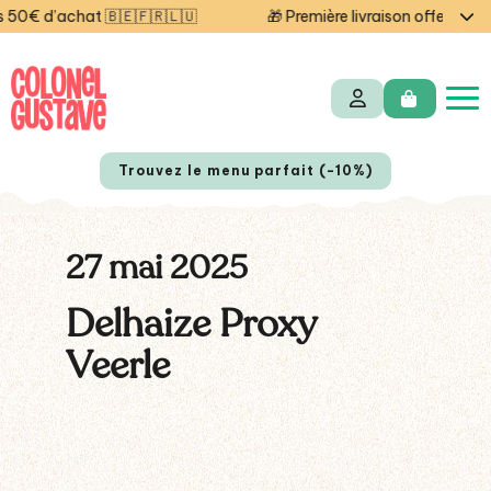
0€ d’achat 🇧🇪🇫🇷🇱🇺
🎁 Première livraison offerte auj
Trouvez le menu parfait (-10%)
27 mai 2025
Delhaize Proxy
Veerle
NL
EN