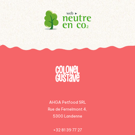
AHGA Petfood SRL
Rue de Fernelmont 4,
5300 Landenne
+32 81 39 77 27