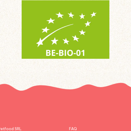
etfood SRL
FAQ