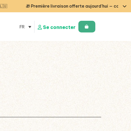
🎁 Première livraison offerte aujourd'hui — code STARTCG
FR
Se connecter