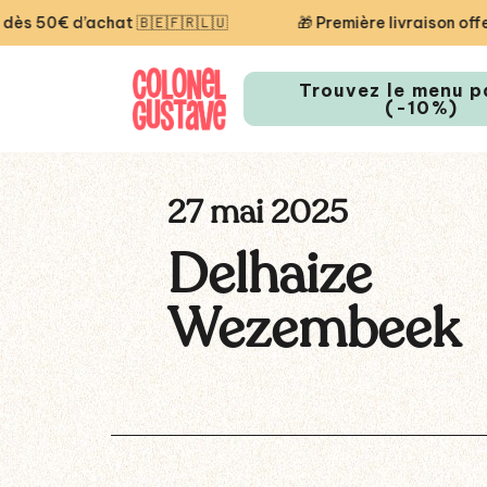
€ d’achat 🇧🇪🇫🇷🇱🇺
🎁 Première livraison offerte 
Trouvez le menu p
(-10%)
27 mai 2025
Delhaize
Wezembeek