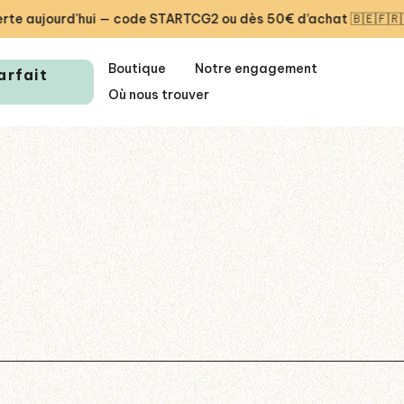
aujourd'hui — code STARTCG2 ou dès 50€ d’achat 🇧🇪🇫🇷🇱🇺
Boutique
Notre engagement
arfait
Où nous trouver