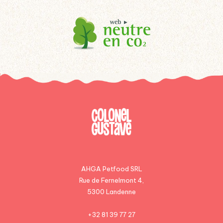
AHGA Petfood SRL
Rue de Fernelmont 4,
5300 Landenne
+32 81 39 77 27