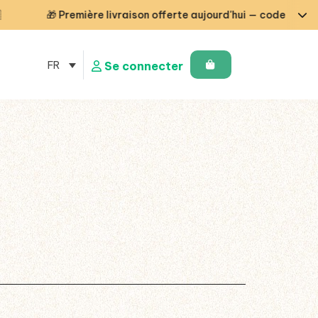
🎁 Première livraison offerte aujourd'hui — code STARTCG2 o
FR
Se connecter