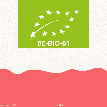
etfood SRL
FAQ