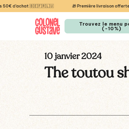
’achat 🇧🇪🇫🇷🇱🇺
🎁 Première livraison offerte aujo
Trouvez le menu p
(-10%)
10 janvier 2024
The toutou s