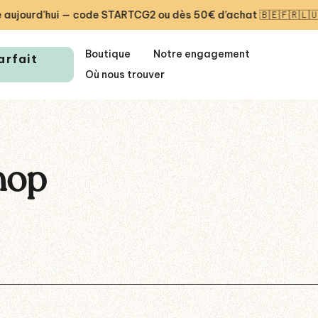
urd'hui — code STARTCG2 ou dès 50€ d’achat 🇧🇪🇫🇷🇱🇺
Boutique
Notre engagement
arfait
Où nous trouver
hop