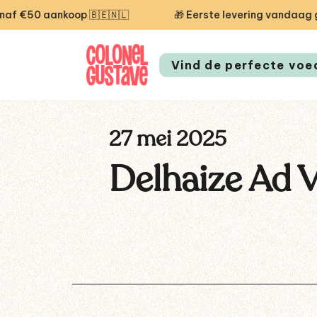
0 aankoop 🇧🇪🇳🇱
🎁 Eerste levering vandaag grati
Vind de perfecte voe
27 mei 2025
Delhaize Ad V