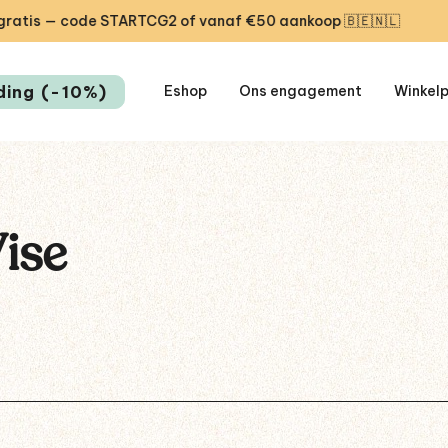
s — code STARTCG2 of vanaf €50 aankoop 🇧🇪🇳🇱
🎁 
ding (-10%)
Eshop
Ons engagement
Winkel
ise