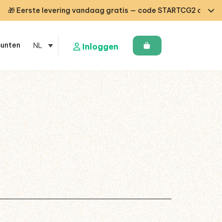
Eerste levering vandaag gratis — code STARTCG2 of vanaf €50
punten
NL
Inloggen