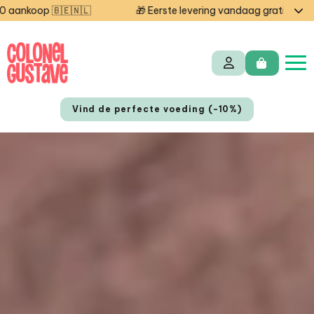
🇱
🎁 Eerste levering vandaag gratis — code STARTCG2 o
Vind de perfecte voeding (-10%)
FR