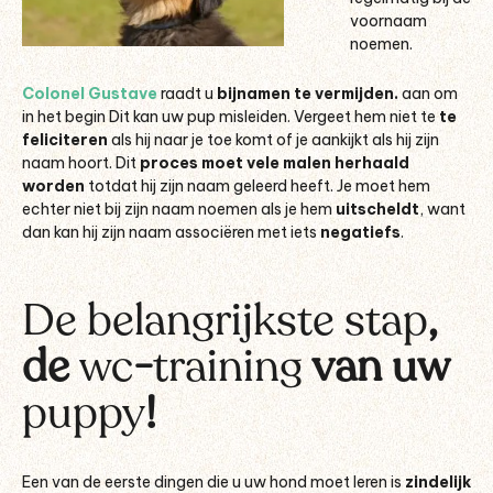
voornaam
noemen
.
Colonel Gustave
raadt u
bijnamen te vermijden.
aan om
in het begin Dit kan uw pup misleiden. Vergeet hem niet te
te
feliciteren
als hij naar je toe komt of je aankijkt als hij zijn
naam hoort. Dit
proces moet vele malen herhaald
worden
totdat hij zijn naam geleerd heeft. Je moet hem
echter niet bij zijn naam noemen als je hem
uitscheldt
,
want
dan kan hij zijn naam associëren met iets
negatiefs
.
De belangrijkste stap
,
de
wc
-
training
van uw
puppy
!
Een van de eerste dingen die u uw hond moet leren is
zindelijk