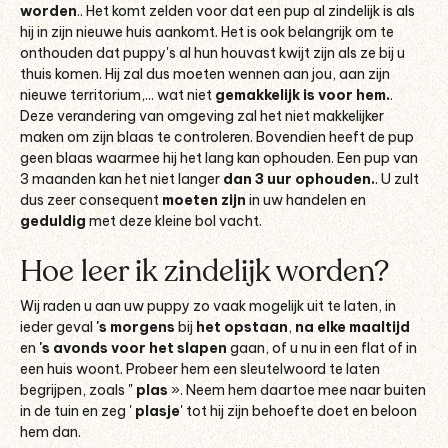
worden
.
. Het komt zelden voor dat een pup al zindelijk is als
hij in zijn nieuwe huis aankomt. Het is ook belangrijk om te
onthouden dat puppy's al hun houvast kwijt zijn als ze bij u
thuis komen. Hij zal dus moeten wennen aan jou, aan zijn
nieuwe territorium,... wat niet
gemakkelijk is voor hem.
.
Deze verandering van omgeving zal het niet makkelijker
maken om zijn blaas te controleren. Bovendien heeft de pup
geen blaas waarmee hij het lang kan ophouden. Een pup van
3 maanden kan het niet langer
dan 3 uur ophouden.
. U zult
dus zeer consequent
moeten zijn
in uw handelen en
geduldig
met deze kleine bol vacht.
Hoe leer ik zindelijk worden?
Wij raden u aan uw puppy zo vaak mogelijk uit te laten, in
ieder geval
's morgens
bij
het opstaan
,
na elke maaltijd
en
's avonds voor het slapen
gaan, of u nu in een flat of in
een huis woont. Probeer hem een sleutelwoord te laten
begrijpen, zoals "
plas
». Neem hem daartoe mee naar buiten
in de tuin en zeg '
plasje
' tot hij zijn behoefte doet en beloon
hem dan.