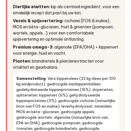
Dierlijke eiwitten:
kip als centraal ingrediënt, voor een
smakelijk recept dat past bij uw kat.
Vezels & spijsvertering:
cichorei (FOS & inuline),
MOS en bèta-glucanen, fruit & groenten (pompoen,
wortels, appels…) voor een comfortabele
spijsvertering en optimale ontlasting.
Premium omega-3:
algenolie (EPA/DHA) + kippenvet
voor energie, huid en vacht.
Planten:
brandnetels & plantenextracten voor
vitaliteit en geurbalans.
Samenstelling:
Vers kippenvlees (32 kg vlees per 100
kg eindproduct), gedroogde aardappelvlokken,
gedehydrateerde kippenproteïnen (16%), doperwten,
spliterwten, kippenvet (6%), gehydrolyseerde
kippenproteïnen (5%), gedroogde cichorei (natuurlijke
bron van FOS en inuline), leverhydrolysaat, mineralen,
MOS en bèta-glucanen, gedroogde appels,
gedroogde wortels, algenolie (natuurlijke bron van
EPA en DHA), gedroogde pompoen, gedroogde
tomaten, gedroogde brandnetels, gedroogde