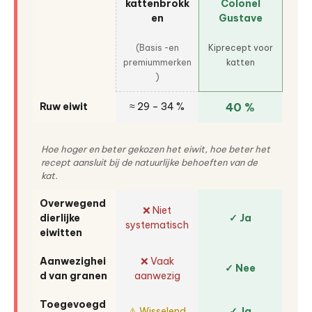
kattenbrokk
Colonel
en
Gustave
(Basis -en
Kiprecept voor
premiummerken
katten
)
Ruw eiwit
≈ 29 – 34 %
40 %
Hoe hoger en beter gekozen het eiwit, hoe beter het
recept aansluit bij de natuurlijke behoeften van de
kat.
Overwegend
❌ Niet
dierlijke
✓ Ja
systematisch
eiwitten
Aanwezighei
❌ Vaak
✓ Nee
d van granen
aanwezig
Toegevoegd
⚠️ Wisselend
✓ Ja