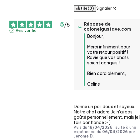
Utile
(0)
Signaler
5
Réponse de
/
5
colonelgustave.com
Avis vérifié
Bonjour,  

Merci infiniment pour 
votre retour positif ! 
Ravie que vos chats 
soient conquis ! 

Bien cordialement, 

Céline
Donne un poil doux et soyeux. 
Notre chat adore. Je n'ai pas 
goûté personnellement, mais je lu
fais confiance :-)
Avis du
18/04/2026
, suite à une
expérience du
06/04/2026
par
Jerome D.