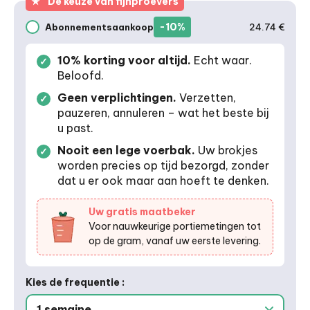
★
De keuze van fijnproevers
-10%
Abonnementsaankoop
24.74 €
Aankoop via abonnement
10% korting voor altijd.
Echt waar.
Beloofd.
Geen verplichtingen.
Verzetten,
pauzeren, annuleren – wat het beste bij
u past.
Nooit een lege voerbak.
Uw brokjes
worden precies op tijd bezorgd, zonder
dat u er ook maar aan hoeft te denken.
Uw gratis maatbeker
Voor nauwkeurige portiemetingen tot
op de gram, vanaf uw eerste levering.
Kies de frequentie :