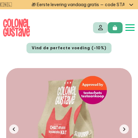
 Eerste levering vandaag gratis — code STARTCG2 of vanaf €50 a
Vind de perfecte voeding (-10%)
EN
FR
‹
›