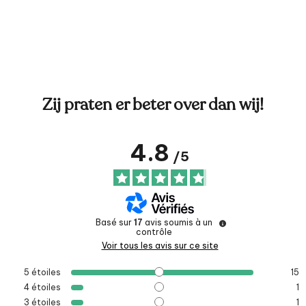
Zij praten er beter over dan wij!
4.8
/
5
Basé sur
17
avis soumis à un
contrôle
Voir tous les avis sur ce site
5
étoiles
15
4
étoiles
1
3
étoiles
1