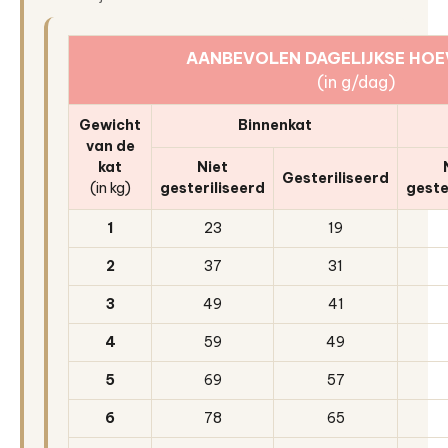
AANBEVOLEN DAGELIJKSE HOE
(in g/dag)
Gewicht
Binnenkat
van de
kat
Niet
Gesteriliseerd
(in kg)
gesteriliseerd
geste
1
23
19
2
37
31
3
49
41
4
59
49
5
69
57
6
78
65