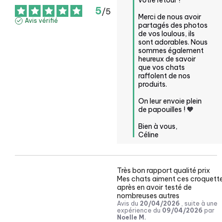
votre retour ! 

5
/
5
Merci de nous avoir 
Avis vérifié
partagés des photos 
de vos loulous, ils 
sont adorables. Nous 
sommes également 
heureux de savoir 
que vos chats 
raffolent de nos 
produits. 

On leur envoie plein 
de papouilles ! 🧡

Bien à vous, 

Céline
Très bon rapport qualité prix

Mes chats aiment ces croquette
après en avoir testé de 
nombreuses autres
Avis du
20/04/2026
, suite à une
expérience du
09/04/2026
par
Noelle M.