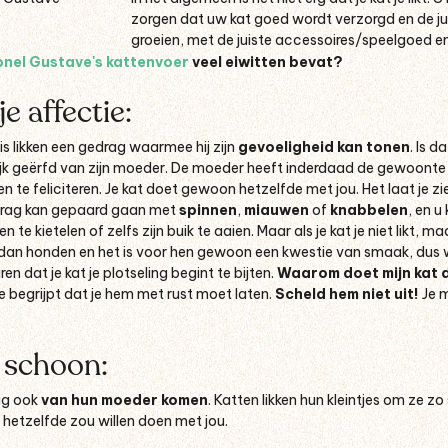
zorgen dat uw kat goed wordt verzorgd en de ju
groeien, met de juiste accessoires/speelgoed e
nel Gustave's kattenvoer
veel eiwitten bevat?
je affectie:
is likken een gedrag waarmee hij zijn
gevoeligheid kan tonen
. Is d
ijk geërfd van zijn moeder. De moeder heeft inderdaad de gewoonte ha
n te feliciteren. Je kat doet gewoon hetzelfde met jou. Het laat je z
drag kan gepaard gaan met
spinnen
,
miauwen
of
knabbelen
, en u
te kietelen of zelfs zijn buik te aaien. Maar als je kat je niet likt, 
 dan honden en het is voor hen gewoon een kwestie van smaak, dus we
en dat je kat je plotseling begint te bijten.
Waarom doet mijn kat 
je begrijpt dat je hem met rust moet laten.
Scheld hem niet uit!
Je 
e schoon:
ag
ook
van hun moeder
komen
.
Katten likken hun kleintjes om ze z
at hetzelfde zou willen doen met jou.