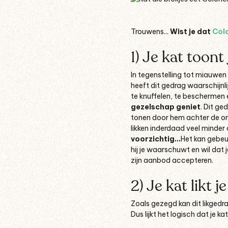
Trouwens...
Wist je dat
Colo
1) Je kat toont 
In tegenstelling tot miauwen 
heeft dit gedrag waarschijnl
te knuffelen, te beschermen e
gezelschap geniet
.
Dit ge
tonen door hem achter de oren 
likken inderdaad veel minder
voorzichtig...
Het kan gebeur
hij je waarschuwt en wil dat 
zijn aanbod accepteren.
2) Je kat likt j
Zoals gezegd kan dit likgedr
Dus lijkt het logisch dat je k