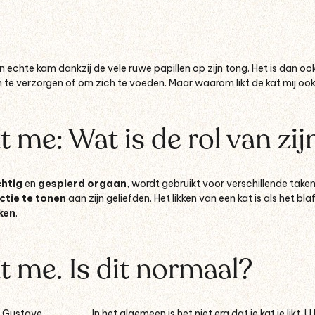
en echte kam dankzij de vele ruwe papillen op zijn tong. Het is dan 
ch te verzorgen of om zich te voeden. Maar waarom likt de kat mij oo
kt me: Wat is de rol van zi
htig
en
gespierd orgaan
, wordt gebruikt voor verschillende take
ctie te tonen
aan zijn geliefden. Het likken van een kat is als het bl
ken
.
kt me. Is dit normaal?
In het algemeen is het niet erg dat je kat je likt. 