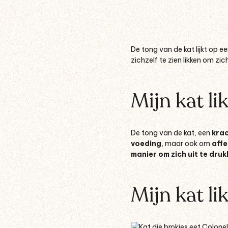
De tong van de kat lijkt op e
zichzelf te zien likken om zi
Mijn kat li
De tong van de kat
, een
krac
voeding
,
maar ook om
affe
manier om zich uit te druk
Mijn kat li