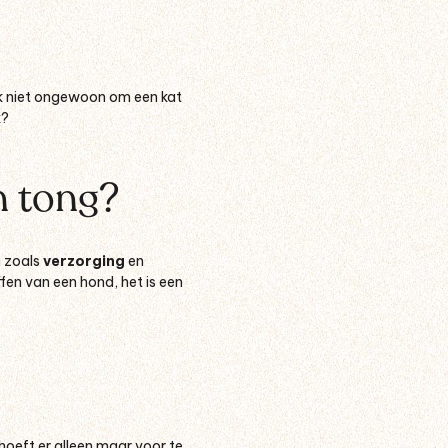
ook niet ongewoon om een kat
k?
jn tong?
n zoals
verzorging
en
affen van een hond, het is een
U hoeft er alleen maar voor te