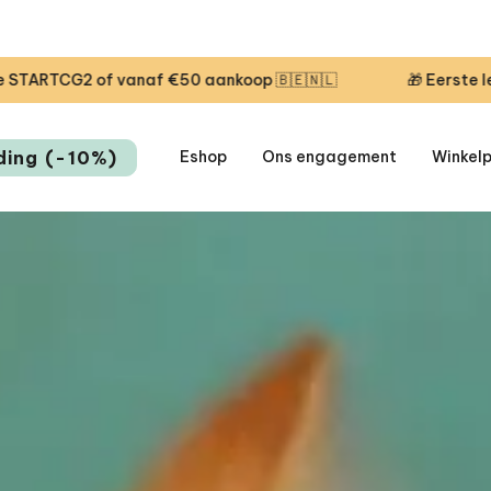
0 aankoop 🇧🇪🇳🇱
🎁 Eerste levering vandaag grati
ding (-10%)
Eshop
Ons engagement
Winkel