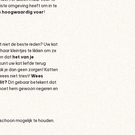
iste omgeving heeft om in te
n
hoogwaardig voer
!
at niet de beste reden? Uw kat
ar kleintjes te likken om ze
ien dat
het van je
 kunt uw kat liefde terug
maak je dan geen zorgen! Katten
es niet triest!
Wees
dit?
Dit gebaar betekent dat
moet hem gewoon negeren en
o schoon mogelijk te houden.