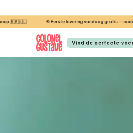
 Eerste levering vandaag gratis — code STARTCG2 of vanaf €5
Vind de perfecte voe