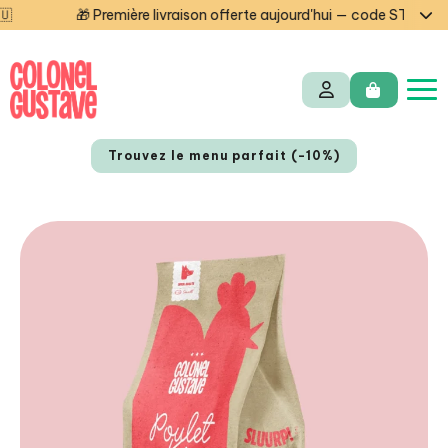
remière livraison offerte aujourd'hui — code STARTCG2 ou dès 50€ 
Trouvez le menu parfait (-10%)
NL
EN