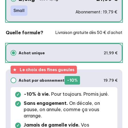
Small
Abonnement : 19,79 €
Quelle formule?
Livraison gratuite dès 50 € d’achat
Achat unique
21,99 €
Achat unique
★
Le choix des fines gueules
-10%
Achat par abonnement
19.79 €
Achat par abonnement
-10% à vie.
Pour toujours. Promis juré.
Sans engagement.
On décale, on
pause, on annule, comme ça vous
arrange.
Jamais de gamelle vide.
Vos