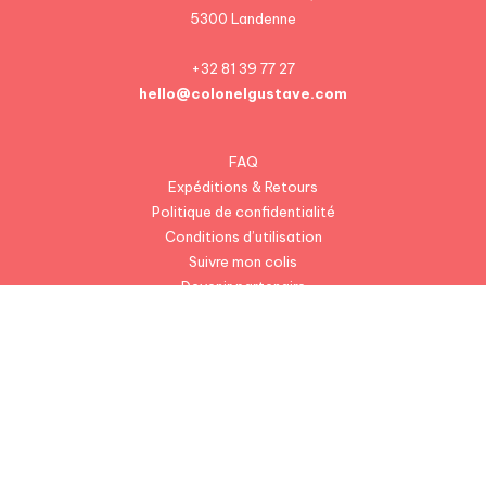
5300 Landenne
+32 81 39 77 27
hello@colonelgustave.com
FAQ
Expéditions & Retours
Politique de confidentialité
Conditions d’utilisation
Suivre mon colis
Devenir partenaire
Presse
Qui sommes-nous ?
Offres d’emploi
Les différentes races
Blog
Conseils vétérinaires en ligne