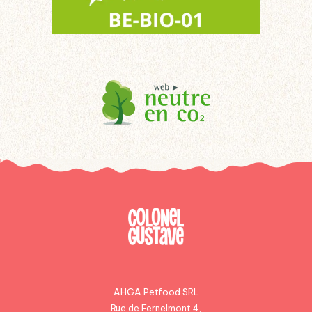
AHGA Petfood SRL
Rue de Fernelmont 4,