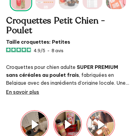
Croquettes Petit Chien -
Poulet
Taille croquettes: Petites
4.9
/
5
-
8
avis
Croquettes pour chien adulte
SUPER PREMIUM
sans céréales au poulet frais
, fabriquées en
Belgique avec des ingrédients d’origine locale. Une
recette courte, hautement digestible, pensée pour
En savoir plus
Les 4 points forts de cette recette :
les petits chiens qui méritent le meilleur chaque
jour.
🥩 Poulet frais (41 kg / 100 kg)
comme 1re
source de protéines, pour une croquette
savoureuse, digeste et naturelle.
🌿 Huile
Vous hésitez à changer de croquettes ?
Testez
sans risque
d’algues
: un oméga-3 plus propre que le
: essayez notre
échantillon
et laissez