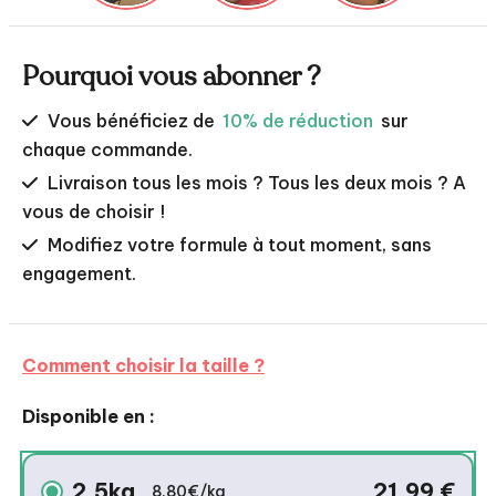
votre chien décider. 🐶✨
saumon, pour un poil brillant, une peau apaisée
et des défenses renforcées.
🥕 Légumes &
Pourquoi vous abonner ?
plantes
(carottes, potiron, petits pois,
orties…) pour des fibres douces, des vitamines
Vous bénéficiez de
10% de réduction
sur
et un grand confort digestif.
❌ Sans céréales,
chaque commande.
sans OGM, sans colorants ni conservateurs
Livraison tous les mois ? Tous les deux mois ? A
artificiels.
vous de choisir !
Modifiez votre formule à tout moment, sans
engagement.
Comment choisir la taille ?
Disponible en :
2,5kg
21,99
€
8,80€/kg