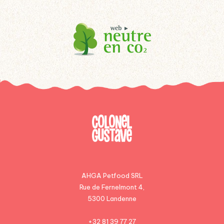
AHGA Petfood SRL
Rue de Fernelmont 4,
5300 Landenne
+32 81 39 77 27