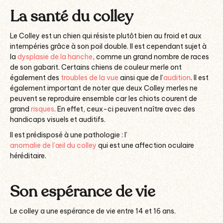
La santé du colley
Le Colley est un chien qui résiste plutôt bien au froid et aux
intempéries grâce à son poil double. Il est cependant sujet à
la
dysplasie de la hanche
, comme un grand nombre de races
de son gabarit. Certains chiens de couleur merle ont
également des
troubles de la vue
ainsi que de l’
audition
. Il est
également important de noter que deux Colley merles ne
peuvent se reproduire ensemble car les chiots courent de
grand
risques
. En effet, ceux-ci peuvent naître avec des
handicaps visuels et auditifs.
Il est prédisposé à une pathologie : l’
anomalie de l’œil du colley
qui est une affection oculaire
héréditaire.
Son espérance de vie
Le colley a une espérance de vie entre 14 et 16 ans.