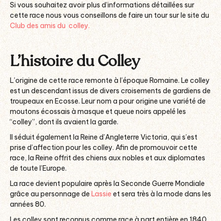
Si vous souhaitez avoir plus d’informations détaillées sur
cette race nous vous conseillons de faire un tour sur le site du
Club des amis du colley.
L’histoire du Colley
L’origine de cette race remonte à l’époque Romaine. Le colley
est un descendant issus de divers croisements de gardiens de
troupeaux en Ecosse. Leur nom a pour origine une variété de
moutons écossais à masque et queue noirs appelé les
“colley”, dont ils avaient la garde.
Il séduit également la Reine d’Angleterre Victoria, qui s’est
prise d’affection pour les colley. Afin de promouvoir cette
race, la Reine offrit des chiens aux nobles et aux diplomates
de toute l’Europe.
La race devient populaire après la Seconde Guerre Mondiale
grâce au personnage de
Lassie
et sera très à la mode dans les
années 80.
Les colley sont reconnus comme race à part entière en 1840