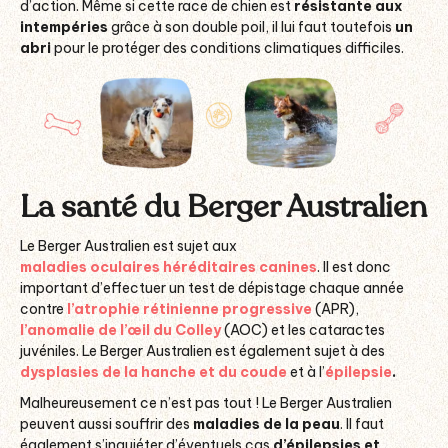
d’action. Même si cette race de chien est
résistante aux
intempéries
grâce à son double poil, il lui faut toutefois
un
abri
pour le protéger des conditions climatiques difficiles.
La santé du Berger Australien
Le Berger Australien est sujet aux
maladies oculaires héréditaires canines
. Il est donc
important d’effectuer un test de dépistage chaque année
contre
l’atrophie rétinienne progressive
(APR),
l’anomalie de l’œil du Colley
(AOC) et les cataractes
juvéniles. Le Berger Australien est également sujet à des
dysplasies de la hanche et du coude
et à l’
épilepsie
.
Malheureusement ce n’est pas tout ! Le Berger Australien
peuvent aussi souffrir des
maladies de la peau
. Il faut
également s’inquiéter d’éventuels cas
d’épilepsies et