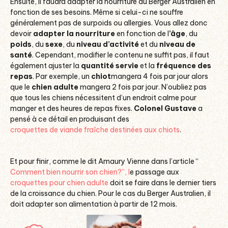
Ensuite, il faudra adapter la nourriture du Berger Australien en
fonction de ses besoins. Même si celui-ci ne souffre
généralement pas de surpoids ou allergies. Vous allez donc
devoir
adapter la nourriture
en fonction de l
’âge
, du
poids
, du
sexe
, du
niveau d’activité
et du
niveau de
santé
. Cependant, modifier le contenu ne suffit pas, il faut
également ajuster la
quantité servie
et la
fréquence des
repas
. Par exemple, un
chiot
mangera 4 fois par jour alors
que le
chien adulte
mangera 2 fois par jour. N’oubliez pas
que tous les chiens nécessitent d’un endroit calme pour
manger et des heures de repas fixes.
Colonel Gustave
a
pensé à ce détail en produisant des
croquettes de viande fraîche destinées aux chiots
.
Et pour finir, comme le dit Amaury Vienne dans l’article “
Comment bien nourrir son chien?”, l
e passage aux
croquettes pour chien adulte
doit se faire dans le dernier tiers
de la croissance du chien. Pour le cas du Berger Australien, il
doit adapter son alimentation à partir de 12 mois.