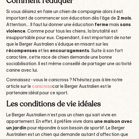
Comment l’éduquer
Si vous désirez en faire un chien de compagnie alors il est
important de commencer son éducation dès l’âge de
2 mois
.
Attention… Il faut lui donner une éducation
ferme
mais
sans
violence
. Comme pour tous les chiens, la brutalité est
insupportable pour eux. Cependant, il est important de noter
que le Berger Australien s’éduque en misant sur les
récompenses
et les
encouragements
. Suite à son fort
caractère, cette race de chien demande une bonne
sociabilisation. Il est même conseillé de partager une activité
canine avec lui.
Connaissez-vous le canicross ? N’hésitez pas à lire notre
article sur le
canicross
car le Berger Australien est le
partenaire idéal pour ce sport.
Les conditions de vie idéales
Le Berger Australien n’est pas un chien qui sait vivre en
appartement. En effet, il préfère vivre dans
une maison avec
un jardin
pour répondre à son besoin de sportif. Le Berger
Australien est un chien qui demande autant d’affection que