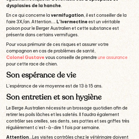
dysplasies de la hanche
.
En ce qui concerne la
vermifugation
, il est conseiller de la
faire 3X/an. Attention….
L’ivermectine
est un véritable
poison pour le Berger Australien et cette substance est
présente dans certains vermifuges.
Pour vous prémunir de ces risques et assurer votre
compagnon en cas de problèmes de santé,
Colonel Gustave
vous conseille de prendre
une assurance
pour cette race de chien.
Son espérance de vie
L’espérance de vie moyenne est de 13 à 15 ans.
Son entretien et son hygiène
Le Berge Australien nécessite un brossage quotidien afin de
retirer les poils lâches et les saletés. Il faudra également
contrôler ses oreilles, ses dents, ses pattes et ses griffes très
régulièrement c’est-à-dire 1 fois par semaine.
Attention
…Les visites contrôles chez le vétérinaire doivent