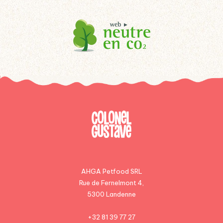
AHGA Petfood SRL
Rue de Fernelmont 4,
5300 Landenne
+32 81 39 77 27