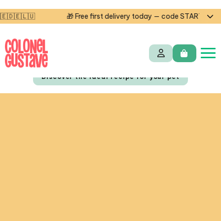
🎁 Free first delivery today — code STARTCG2 or on order
Discover the ideal recipe for your pet
NL
FR