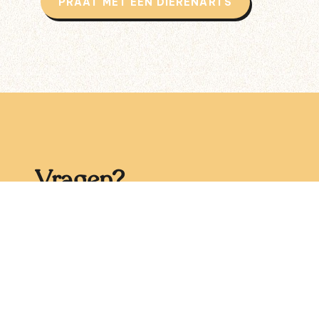
PRAAT MET EEN DIERENARTS
Vragen?
Met wie word ik in contact
gebracht?
Hoe werkt telecounseling?