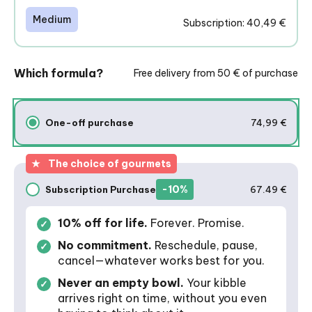
Medium
Subscription: 40,49 €
Which formula?
Free delivery from 50 € of purchase
One-off purchase
74,99 €
One-off purchase
★
The choice of gourmets
-10%
Subscription Purchase
67.49 €
Subscription purchase
10% off for life.
Forever. Promise.
No commitment.
Reschedule, pause,
cancel—whatever works best for you.
Never an empty bowl.
Your kibble
arrives right on time, without you even