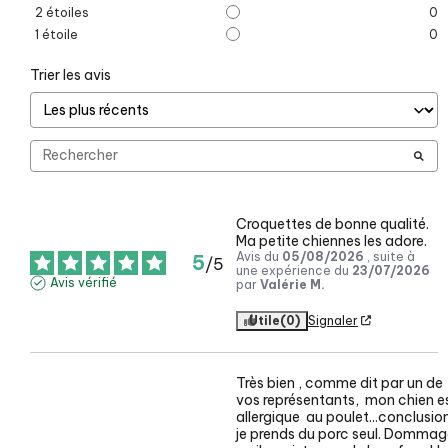
2
étoiles
0
1
étoile
0
Trier les avis
Croquettes de bonne qualité. 
Ma petite chiennes les adore.
Avis du
05/08/2026
, suite à
5
/
5
une expérience du
23/07/2026
Avis vérifié
par
Valérie M.
Utile
(0)
Signaler
Très bien , comme dit par un de 
vos représentants,  mon chien es
allergique  au poulet...conclusion
je prends du porc seul. Dommag