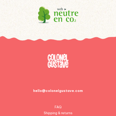
hello@colonelgustave.com
FAQ
Shipping & returns