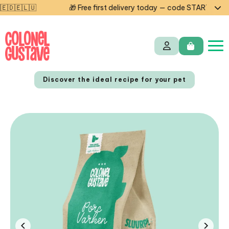
🎁 Free first delivery today — code STARTCG2 or on orders 
Discover the ideal recipe for your pet
NL
FR
‹
›