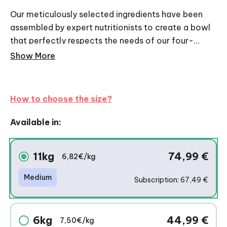
Our meticulously selected ingredients have been
assembled by expert nutritionists to create a bowl
that perfectly respects the needs of our four-
legged friends. Paper bag with a 100% recyclable
Show More
cornstarch coating (to be disposed of in the paper
waste bin!)
How to choose the size?
Available in:
11kg
74,99
€
6,82€/kg
Medium
Subscription: 67,49 €
6kg
44,99
€
7,50€/kg