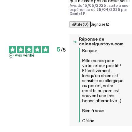
qu il n existe pas du bœuf seul !
Avis du
15/05/2026
, suite à une
expérience du
25/04/2026
par
Daniel P.
Utile
(0)
Signaler
Réponse de
colonelgustave.com
5
/
5
Bonjour,

Avis vérifié
Mille mercis pour 
votre retour positif ! 
Effectivement, 
lorsqu'un chien est 
sensible ou allergique 
au poulet, notre 
recette au porc est 
souvent une très 
bonne alternative. :) 

Bien à vous, 

Céline